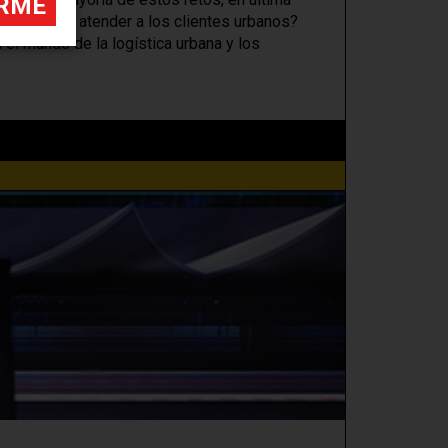
presas para atender a los clientes urbanos?
el mundo de la logística urbana y los