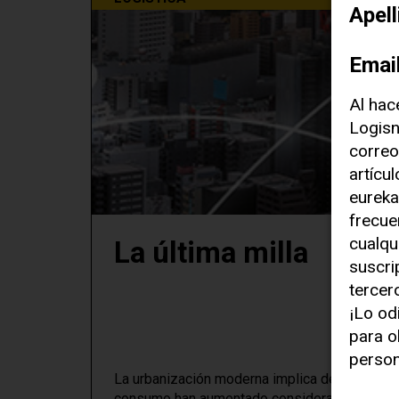
Apel
Emai
Al hac
Logisn
correo
artícu
eureka
frecue
cualqu
La última milla
suscri
tercer
¡Lo od
para o
person
La urbanización moderna implica desafíos cad
consumo han aumentado considerablemente. Si