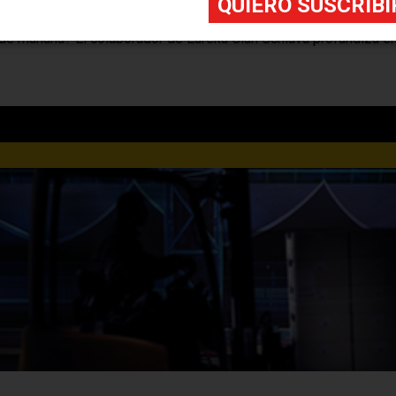
y la congestión viaria. ¿Cómo están adaptando su logística las em
de mañana? El colaborador de Eureka Gian Schiava profundiza en 