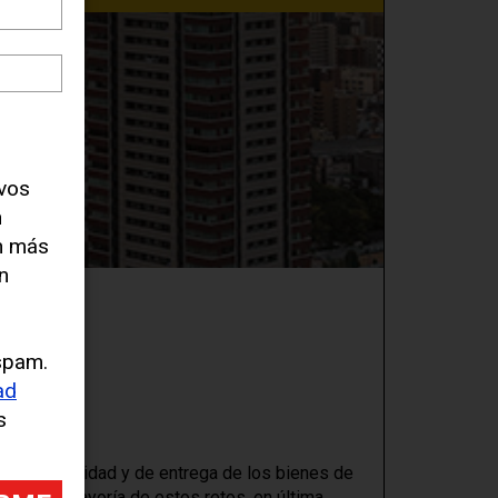
evos
n
n más
n
spam.
ad
s
es de movilidad y de entrega de los bienes de
le. La mayoría de estos retos, en última