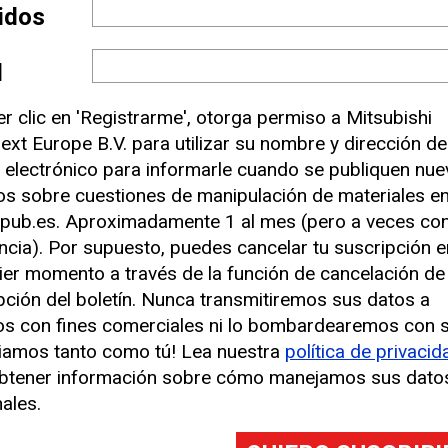
lidos
l
er clic en 'Registrarme', otorga permiso a Mitsubishi
ext Europe B.V. para utilizar su nombre y dirección de
 electrónico para informarle cuando se publiquen nu
los sobre cuestiones de manipulación de materiales e
pub.es. Aproximadamente 1 al mes (pero a veces co
ncia). Por supuesto, puedes cancelar tu suscripción e
ier momento a través de la función de cancelación de
pción del boletín. Nunca transmitiremos sus datos a
os con fines comerciales ni lo bombardearemos con 
iamos tanto como tú! Lea nuestra
política de privacid
btener información sobre cómo manejamos sus dato
ales.
a vez mayores. Nuestras expectativas en lo relativo a los nivel
n embargo, todos queremos vivir en un entorno seguro y saludab