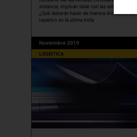
instancia, implican lidiar con las emisiones 
¿Qué deberán hacer de manera distinta el día 
repartos en la última milla.
Noviembre 2019
LOGÍSTICA