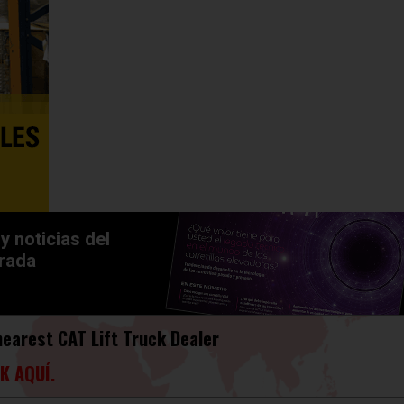
y noticias del
trada
nearest CAT Lift Truck Dealer
K AQUÍ.