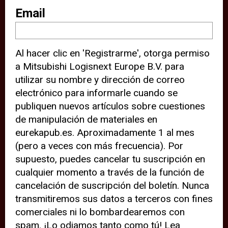
sitio web (por ejemplo, ofreciéndole
Email
información de ubicación). Estas
terceras partes también definen
Al hacer clic en 'Registrarme', otorga permiso
cookies en su dispositivo y pueden
a Mitsubishi Logisnext Europe B.V. para
rastrear su comportamiento en
utilizar su nombre y dirección de correo
internet. Al hacer clic en “Aceptar”,
electrónico para informarle cuando se
significa que está de acuerdo con el
publiquen nuevos artículos sobre cuestiones
de manipulación de materiales en
uso de cookies analíticas y de
eurekapub.es. Aproximadamente 1 al mes
terceros para tener una experiencia
(pero a veces con más frecuencia). Por
óptima en nuestro sitio web. Si
supuesto, puedes cancelar tu suscripción en
elige “Declinar” el uso de cookies
cualquier momento a través de la función de
cancelación de suscripción del boletín. Nunca
analíticas y de terceros, evitará que
transmitiremos sus datos a terceros con fines
terceras partes rastreen su
comerciales ni lo bombardearemos con
comportamiento en nuestro sitio
spam. ¡Lo odiamos tanto como tú! Lea