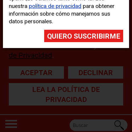
nuestra
política de privacidad
para obtener
web, aunque pueden aparecer
información sobre cómo manejamos sus
problemas técnicos con el sitio
datos personales.
web. Para obtener más
información, lea nuestra
Declaración sobre cookies
y
Política
de Privacidad
.
ACEPTAR
DECLINAR
LEA LA POLÍTICA DE
PRIVACIDAD