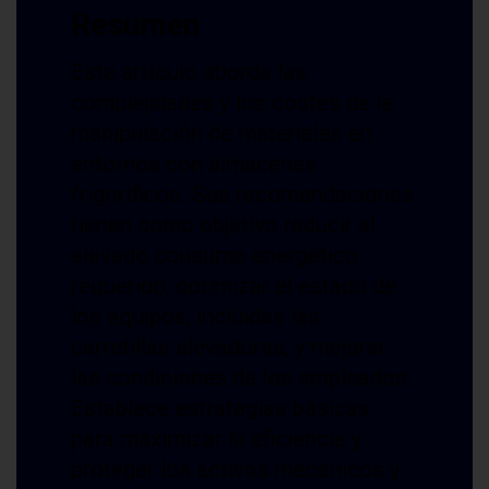
Resumen
Este artículo aborda las
complejidades y los costes de la
manipulación de materiales en
entornos con almacenes
frigoríficos. Sus recomendaciones
tienen como objetivo reducir el
elevado consumo energético
requerido, optimizar el estado de
los equipos, incluidas las
carretillas elevadoras, y mejorar
las condiciones de los empleados.
Establece estrategias básicas
para maximizar la eficiencia y
proteger los activos mecánicos y