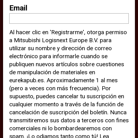
sitio web (por ejemplo, ofreciéndole
Email
información de ubicación). Estas
terceras partes también definen
Al hacer clic en 'Registrarme', otorga permiso
cookies en su dispositivo y pueden
a Mitsubishi Logisnext Europe B.V. para
rastrear su comportamiento en
utilizar su nombre y dirección de correo
internet. Al hacer clic en “Aceptar”,
electrónico para informarle cuando se
significa que está de acuerdo con el
publiquen nuevos artículos sobre cuestiones
de manipulación de materiales en
uso de cookies analíticas y de
eurekapub.es. Aproximadamente 1 al mes
terceros para tener una experiencia
(pero a veces con más frecuencia). Por
óptima en nuestro sitio web. Si
supuesto, puedes cancelar tu suscripción en
elige “Declinar” el uso de cookies
cualquier momento a través de la función de
cancelación de suscripción del boletín. Nunca
analíticas y de terceros, evitará que
transmitiremos sus datos a terceros con fines
terceras partes rastreen su
comerciales ni lo bombardearemos con
comportamiento en nuestro sitio
spam. ¡Lo odiamos tanto como tú! Lea