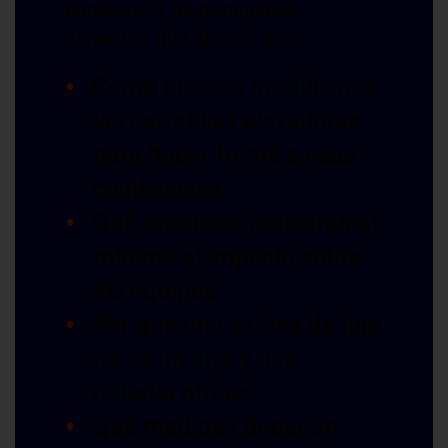
humanos. Los principales
aspectos que abarca son:
Cómo pueden modificarse
las carretillas elevadoras
para hacer frente a esas
condiciones.
Qué prácticas reducirán al
mínimo el impacto sobre
los equipos.
Por qué una cabina de lujo
no es un lujo, y qué
debería ofrecer.
Qué medidas deberían