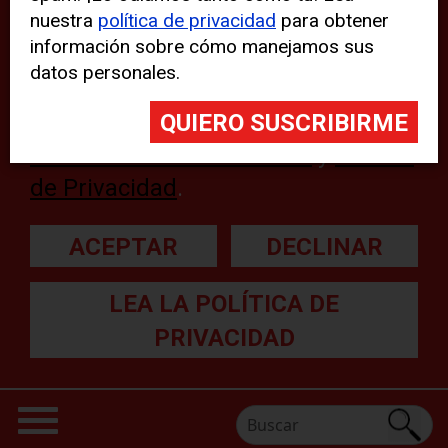
nuestra
política de privacidad
para obtener
web, aunque pueden aparecer
información sobre cómo manejamos sus
problemas técnicos con el sitio
datos personales.
web. Para obtener más
información, lea nuestra
Declaración sobre cookies
y
Política
de Privacidad
.
ACEPTAR
DECLINAR
LEA LA POLÍTICA DE
PRIVACIDAD