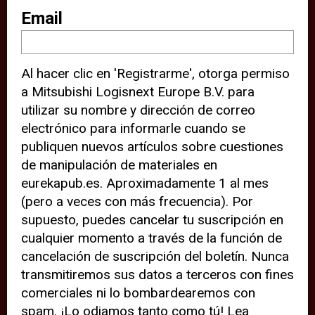
sitio web (por ejemplo, ofreciéndole
Email
información de ubicación). Estas
terceras partes también definen
Al hacer clic en 'Registrarme', otorga permiso
cookies en su dispositivo y pueden
a Mitsubishi Logisnext Europe B.V. para
rastrear su comportamiento en
utilizar su nombre y dirección de correo
internet. Al hacer clic en “Aceptar”,
electrónico para informarle cuando se
significa que está de acuerdo con el
publiquen nuevos artículos sobre cuestiones
de manipulación de materiales en
uso de cookies analíticas y de
eurekapub.es. Aproximadamente 1 al mes
terceros para tener una experiencia
(pero a veces con más frecuencia). Por
óptima en nuestro sitio web. Si
supuesto, puedes cancelar tu suscripción en
elige “Declinar” el uso de cookies
cualquier momento a través de la función de
cancelación de suscripción del boletín. Nunca
analíticas y de terceros, evitará que
transmitiremos sus datos a terceros con fines
terceras partes rastreen su
comerciales ni lo bombardearemos con
comportamiento en nuestro sitio
spam. ¡Lo odiamos tanto como tú! Lea