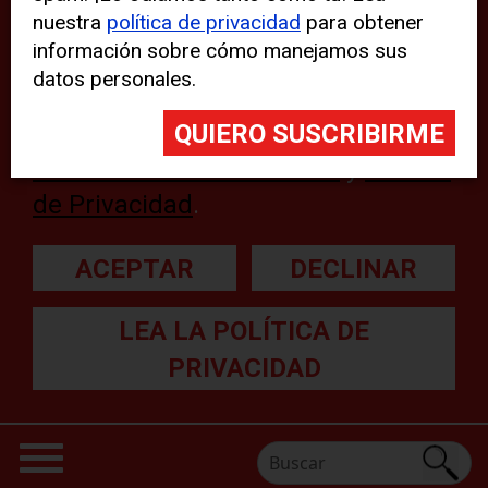
nuestra
política de privacidad
para obtener
web, aunque pueden aparecer
información sobre cómo manejamos sus
problemas técnicos con el sitio
datos personales.
web. Para obtener más
información, lea nuestra
Declaración sobre cookies
y
Política
de Privacidad
.
ACEPTAR
DECLINAR
LEA LA POLÍTICA DE
PRIVACIDAD