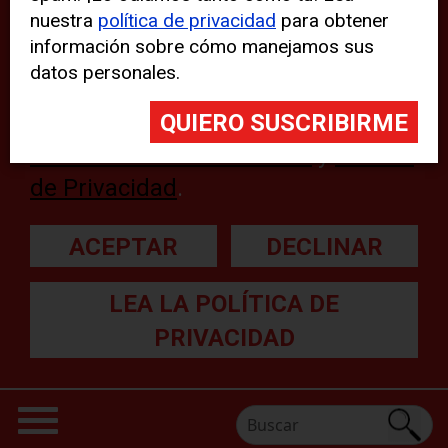
nuestra
política de privacidad
para obtener
web, aunque pueden aparecer
información sobre cómo manejamos sus
problemas técnicos con el sitio
datos personales.
web. Para obtener más
información, lea nuestra
Declaración sobre cookies
y
Política
de Privacidad
.
ACEPTAR
DECLINAR
LEA LA POLÍTICA DE
PRIVACIDAD