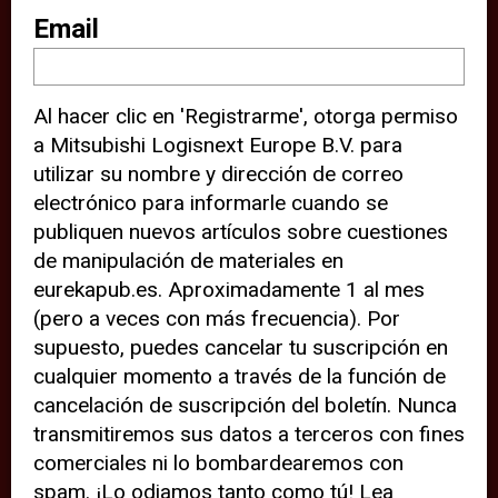
sitio web (por ejemplo, ofreciéndole
Email
información de ubicación). Estas
terceras partes también definen
Al hacer clic en 'Registrarme', otorga permiso
cookies en su dispositivo y pueden
a Mitsubishi Logisnext Europe B.V. para
rastrear su comportamiento en
utilizar su nombre y dirección de correo
internet. Al hacer clic en “Aceptar”,
electrónico para informarle cuando se
significa que está de acuerdo con el
publiquen nuevos artículos sobre cuestiones
de manipulación de materiales en
uso de cookies analíticas y de
eurekapub.es. Aproximadamente 1 al mes
terceros para tener una experiencia
(pero a veces con más frecuencia). Por
óptima en nuestro sitio web. Si
supuesto, puedes cancelar tu suscripción en
elige “Declinar” el uso de cookies
cualquier momento a través de la función de
cancelación de suscripción del boletín. Nunca
analíticas y de terceros, evitará que
transmitiremos sus datos a terceros con fines
terceras partes rastreen su
comerciales ni lo bombardearemos con
comportamiento en nuestro sitio
spam. ¡Lo odiamos tanto como tú! Lea