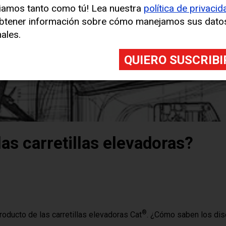
iamos tanto como tú! Lea nuestra
política de privacid
btener información sobre cómo manejamos sus dato
ales.
s carretillas elevadoras?
®
roducto de las carretillas elevadoras Cat
. ¿Cómo saben los dis