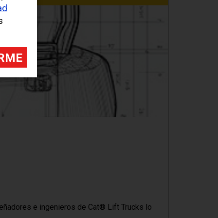
ad
s
eñadores e ingenieros de Cat® Lift Trucks lo