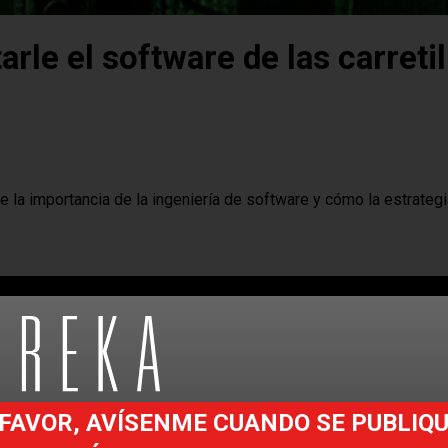
rle el software de las carretil
e la importancia de la ingeniería de software y cómo la estrategi
FAVOR, AVÍSENME CUANDO SE PUBLIQ