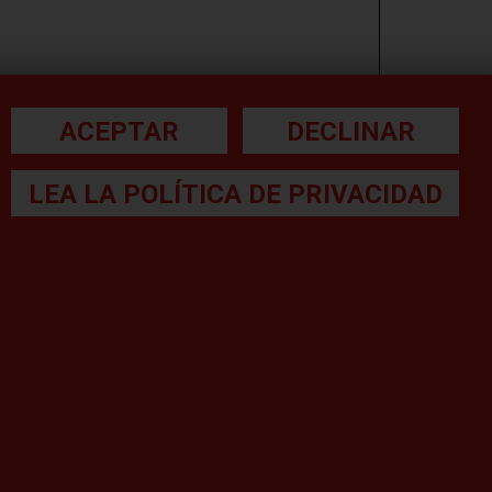
ift Trucks en la región EMEA, para obtener
santes e importantes de los diez últimos
ACEPTAR
DECLINAR
LEA LA POLÍTICA DE PRIVACIDAD