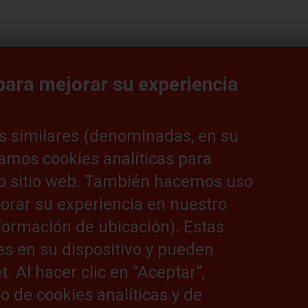
on Hans Seijger, vicepresidente de marketing y ventas de Cat® L
de materiales. ¿Cuáles son, según él, las tendencias más intere
 para mejorar su experiencia
s similares (denominadas, en su
izamos cookies analíticas para
o sitio web. También hacemos uso
jorar su experiencia en nuestro
AR MÁS ARTÍCULOS
nformación de ubicación). Estas
es en su dispositivo y pueden
 Al hacer clic en “Aceptar”,
o de cookies analíticas y de