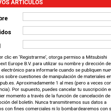
VOS ARTÍCULOS
bre
lidos
entre los formadores técnicos 
l
ateriales?
er clic en 'Registrarme', otorga permiso a Mitsubishi
ext Europe B.V. para utilizar su nombre y dirección de
 electrónico para informarle cuando se publiquen nu
los sobre cuestiones de manipulación de materiales e
cia del servicio al realizar el mantenimiento o la reparación de s
pub.es. Aproximadamente 1 al mes (pero a veces co
nicos a mantener su negocio en movimiento de manera productiv
ncia). Por supuesto, puedes cancelar tu suscripción e
ier momento a través de la función de cancelación de
pción del boletín. Nunca transmitiremos sus datos a
os con fines comerciales ni lo bombardearemos con 