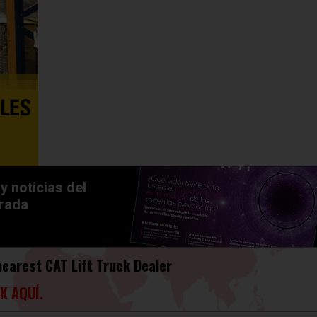
y noticias del
trada
nearest CAT Lift Truck Dealer
K AQUÍ.