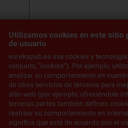
Nuestro redactor Mark Nicholson ha hablado c
una visión estratégica sobre la manipulación 
Utilizamos cookies en este sitio
años?
de usuario
eurekapub.es usa cookies y tecnología
Noviembre 2017
conjunto, “cookies”). Por ejemplo, util
analizar su comportamiento en nuestr
de otros servicios de terceros para me
CARG
sitio web (por ejemplo, ofreciéndole i
terceras partes también definen cooki
rastrear su comportamiento en internet.
significa que está de acuerdo con el us