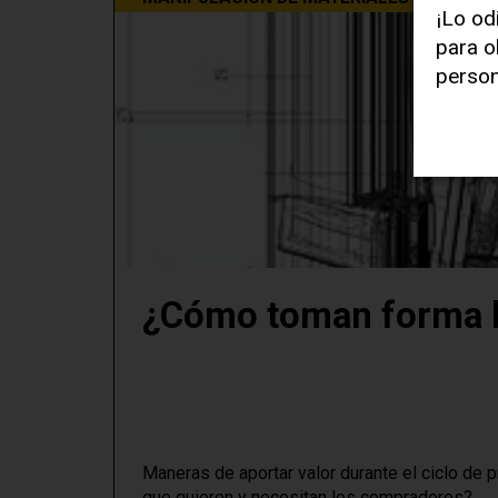
¡Lo od
para o
person
¿Cómo toman forma la
Maneras de aportar valor durante el ciclo de p
que quieren y necesitan los compradores?