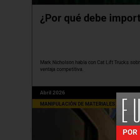
¿Por qué debe importa
Mark Nicholson habla con Cat Lift Trucks sobr
ventaja competitiva.
Abril 2026
MANIPULACIÓN DE MATERIALES
POR 