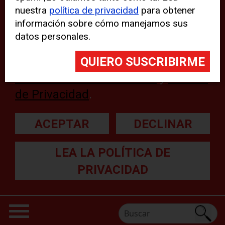
nuestra
política de privacidad
para obtener
web, aunque pueden aparecer
información sobre cómo manejamos sus
problemas técnicos con el sitio
datos personales.
web. Para obtener más
información, lea nuestra
Declaración sobre cookies
y
Política
de Privacidad
.
ACEPTAR
DECLINAR
LEA LA POLÍTICA DE
PRIVACIDAD