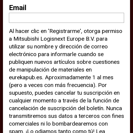
sitio web (por ejemplo, ofreciéndole
Email
información de ubicación). Estas
terceras partes también definen
Al hacer clic en 'Registrarme', otorga permiso
cookies en su dispositivo y pueden
a Mitsubishi Logisnext Europe B.V. para
rastrear su comportamiento en
utilizar su nombre y dirección de correo
internet. Al hacer clic en “Aceptar”,
electrónico para informarle cuando se
significa que está de acuerdo con el
publiquen nuevos artículos sobre cuestiones
de manipulación de materiales en
uso de cookies analíticas y de
eurekapub.es. Aproximadamente 1 al mes
terceros para tener una experiencia
(pero a veces con más frecuencia). Por
óptima en nuestro sitio web. Si
supuesto, puedes cancelar tu suscripción en
elige “Declinar” el uso de cookies
cualquier momento a través de la función de
cancelación de suscripción del boletín. Nunca
analíticas y de terceros, evitará que
transmitiremos sus datos a terceros con fines
terceras partes rastreen su
comerciales ni lo bombardearemos con
comportamiento en nuestro sitio
spam. ¡Lo odiamos tanto como tú! Lea