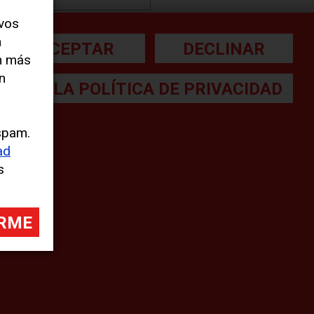
evos
n
ACEPTAR
DECLINAR
Print
n más
n
Compartir
LEA LA POLÍTICA DE PRIVACIDAD
[addtoany]
spam.
ad
s
a letra pequeña:
gal Note