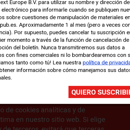
ext Europe B.V. para utilizar su nombre y dirección de
 electrónico para informarle cuando se publiquen nu
los sobre cuestiones de manipulación de materiales e
 para mejorar su experiencia
pub.es. Aproximadamente 1 al mes (pero a veces co
ncia). Por supuesto, puedes cancelar tu suscripción e
ier momento a través de la función de cancelación de
s similares (denominadas, en su
pción del boletín. Nunca transmitiremos sus datos a
izamos cookies analíticas para
os con fines comerciales ni lo bombardearemos con 
o sitio web. También hacemos uso
of 6)
iamos tanto como tú! Lea nuestra
política de privacid
btener información sobre cómo manejamos sus dato
jorar su experiencia en nuestro
ales.
nformación de ubicación). Estas
es en su dispositivo y pueden
 Al hacer clic en “Aceptar”,
o de cookies analíticas y de
ima en nuestro sitio web. Si elige
Useful links:
L
y de terceros, evitará que terceras
Cat Lift Trucks
Le