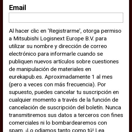
sitio web (por ejemplo, ofreciéndole
Email
información de ubicación). Estas
terceras partes también definen
Al hacer clic en 'Registrarme', otorga permiso
cookies en su dispositivo y pueden
a Mitsubishi Logisnext Europe B.V. para
rastrear su comportamiento en
utilizar su nombre y dirección de correo
internet. Al hacer clic en “Aceptar”,
electrónico para informarle cuando se
significa que está de acuerdo con el
publiquen nuevos artículos sobre cuestiones
de manipulación de materiales en
uso de cookies analíticas y de
eurekapub.es. Aproximadamente 1 al mes
terceros para tener una experiencia
(pero a veces con más frecuencia). Por
óptima en nuestro sitio web. Si
supuesto, puedes cancelar tu suscripción en
elige “Declinar” el uso de cookies
cualquier momento a través de la función de
cancelación de suscripción del boletín. Nunca
analíticas y de terceros, evitará que
transmitiremos sus datos a terceros con fines
terceras partes rastreen su
comerciales ni lo bombardearemos con
comportamiento en nuestro sitio
spam. ¡Lo odiamos tanto como tú! Lea