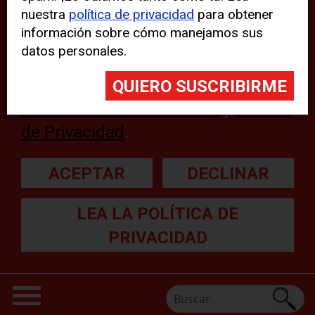
nuestra
política de privacidad
para obtener
web, aunque pueden aparecer
información sobre cómo manejamos sus
problemas técnicos con el sitio
datos personales.
web. Para obtener más
información, lea nuestra
Declaración sobre cookies
y
Política
de Privacidad
.
ACEPTAR
DECLINAR
LEA LA POLÍTICA DE
PRIVACIDAD