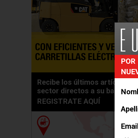
POR 
NUE
Recibe los últimos artículos e
sector directos a su bandeja 
Nom
REGISTRATE AQUÍ
Apel
Find
Emai
HAG