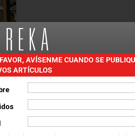
FAVOR, AVÍSENME CUANDO SE PUBLIQ
VOS ARTÍCULOS
ureka y noticias del
de entrada
bre
lidos
 your nearest CAT Lift Truck Dealer
l
A CLICK AQUÍ.