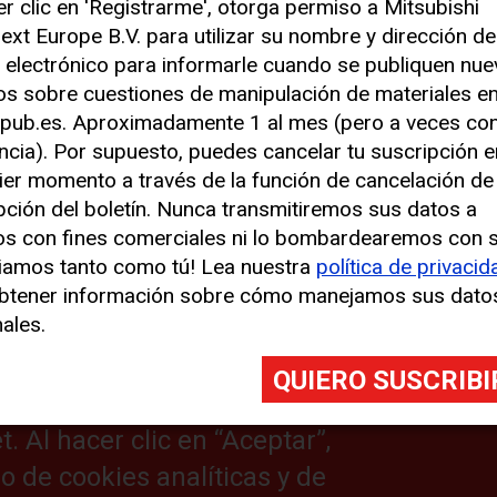
er clic en 'Registrarme', otorga permiso a Mitsubishi
ext Europe B.V. para utilizar su nombre y dirección de
 electrónico para informarle cuando se publiquen nu
los sobre cuestiones de manipulación de materiales e
pub.es. Aproximadamente 1 al mes (pero a veces co
 para mejorar su experiencia
ncia). Por supuesto, puedes cancelar tu suscripción e
ier momento a través de la función de cancelación de
pción del boletín. Nunca transmitiremos sus datos a
s similares (denominadas, en su
,
os con fines comerciales ni lo bombardearemos con 
izamos cookies analíticas para
iamos tanto como tú! Lea nuestra
política de privacid
o sitio web. También hacemos uso
156_KA_2790-large
btener información sobre cómo manejamos sus dato
ales.
jorar su experiencia en nuestro
nformación de ubicación). Estas
es en su dispositivo y pueden
 Al hacer clic en “Aceptar”,
o de cookies analíticas y de