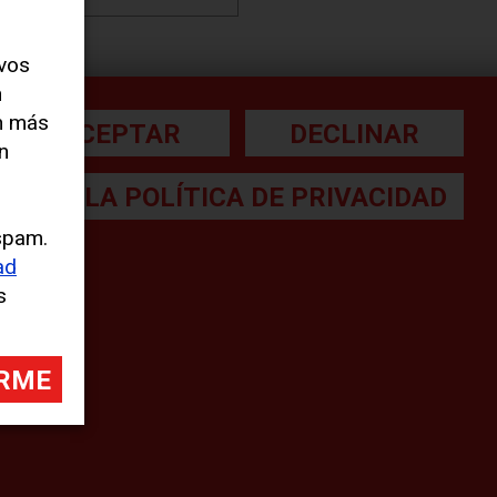
evos
Print
n
n más
ACEPTAR
DECLINAR
Compartir
[addtoany]
n
LEA LA POLÍTICA DE PRIVACIDAD
spam.
ad
s