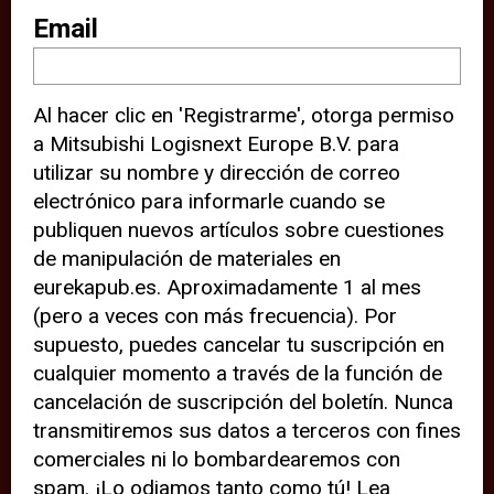
sitio web (por ejemplo, ofreciéndole
Email
información de ubicación). Estas
terceras partes también definen
Al hacer clic en 'Registrarme', otorga permiso
cookies en su dispositivo y pueden
a Mitsubishi Logisnext Europe B.V. para
rastrear su comportamiento en
utilizar su nombre y dirección de correo
internet. Al hacer clic en “Aceptar”,
electrónico para informarle cuando se
significa que está de acuerdo con el
publiquen nuevos artículos sobre cuestiones
de manipulación de materiales en
uso de cookies analíticas y de
eurekapub.es. Aproximadamente 1 al mes
terceros para tener una experiencia
(pero a veces con más frecuencia). Por
óptima en nuestro sitio web. Si
supuesto, puedes cancelar tu suscripción en
elige “Declinar” el uso de cookies
cualquier momento a través de la función de
cancelación de suscripción del boletín. Nunca
analíticas y de terceros, evitará que
transmitiremos sus datos a terceros con fines
terceras partes rastreen su
comerciales ni lo bombardearemos con
comportamiento en nuestro sitio
spam. ¡Lo odiamos tanto como tú! Lea