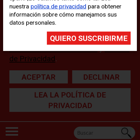
nuestra
política de privacidad
para obtener
web, aunque pueden aparecer
información sobre cómo manejamos sus
problemas técnicos con el sitio
datos personales.
web. Para obtener más
información, lea nuestra
Declaración sobre cookies
y
Política
de Privacidad
.
ACEPTAR
DECLINAR
LEA LA POLÍTICA DE
PRIVACIDAD