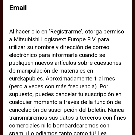
sitio web (por ejemplo, ofreciéndole
Email
información de ubicación). Estas
terceras partes también definen
Al hacer clic en 'Registrarme', otorga permiso
cookies en su dispositivo y pueden
a Mitsubishi Logisnext Europe B.V. para
rastrear su comportamiento en
utilizar su nombre y dirección de correo
internet. Al hacer clic en “Aceptar”,
electrónico para informarle cuando se
significa que está de acuerdo con el
publiquen nuevos artículos sobre cuestiones
de manipulación de materiales en
uso de cookies analíticas y de
eurekapub.es. Aproximadamente 1 al mes
terceros para tener una experiencia
(pero a veces con más frecuencia). Por
óptima en nuestro sitio web. Si
supuesto, puedes cancelar tu suscripción en
elige “Declinar” el uso de cookies
cualquier momento a través de la función de
cancelación de suscripción del boletín. Nunca
analíticas y de terceros, evitará que
transmitiremos sus datos a terceros con fines
terceras partes rastreen su
comerciales ni lo bombardearemos con
comportamiento en nuestro sitio
spam. ¡Lo odiamos tanto como tú! Lea