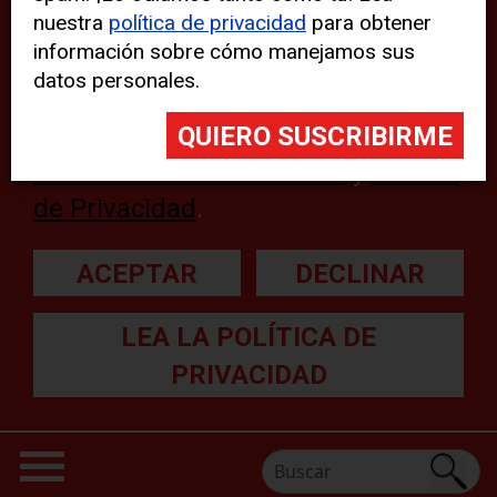
nuestra
política de privacidad
para obtener
web, aunque pueden aparecer
información sobre cómo manejamos sus
problemas técnicos con el sitio
datos personales.
web. Para obtener más
información, lea nuestra
Declaración sobre cookies
y
Política
de Privacidad
.
ACEPTAR
DECLINAR
LEA LA POLÍTICA DE
PRIVACIDAD