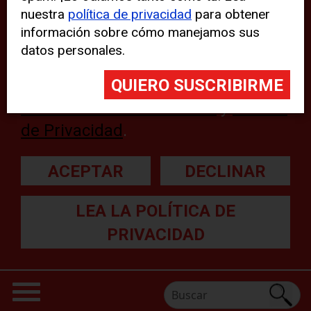
nuestra
política de privacidad
para obtener
web, aunque pueden aparecer
información sobre cómo manejamos sus
problemas técnicos con el sitio
datos personales.
web. Para obtener más
información, lea nuestra
Declaración sobre cookies
y
Política
de Privacidad
.
ACEPTAR
DECLINAR
LEA LA POLÍTICA DE
PRIVACIDAD