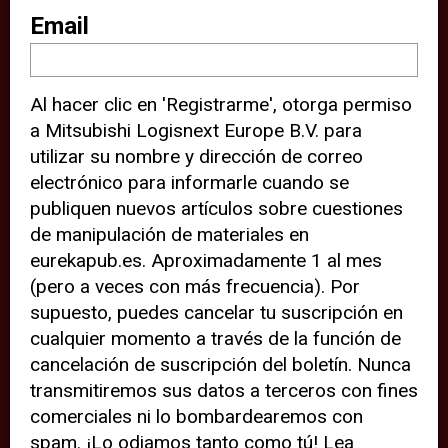
sitio web (por ejemplo, ofreciéndole
Email
información de ubicación). Estas
terceras partes también definen
Al hacer clic en 'Registrarme', otorga permiso
cookies en su dispositivo y pueden
a Mitsubishi Logisnext Europe B.V. para
rastrear su comportamiento en
utilizar su nombre y dirección de correo
internet. Al hacer clic en “Aceptar”,
electrónico para informarle cuando se
significa que está de acuerdo con el
publiquen nuevos artículos sobre cuestiones
de manipulación de materiales en
uso de cookies analíticas y de
eurekapub.es. Aproximadamente 1 al mes
terceros para tener una experiencia
(pero a veces con más frecuencia). Por
óptima en nuestro sitio web. Si
supuesto, puedes cancelar tu suscripción en
elige “Declinar” el uso de cookies
cualquier momento a través de la función de
cancelación de suscripción del boletín. Nunca
analíticas y de terceros, evitará que
transmitiremos sus datos a terceros con fines
terceras partes rastreen su
comerciales ni lo bombardearemos con
comportamiento en nuestro sitio
spam. ¡Lo odiamos tanto como tú! Lea