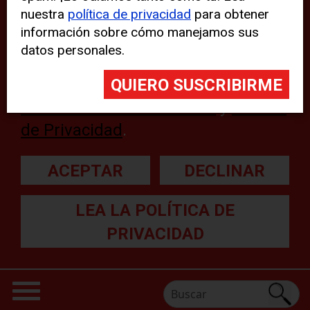
nuestra
política de privacidad
para obtener
web, aunque pueden aparecer
información sobre cómo manejamos sus
problemas técnicos con el sitio
datos personales.
web. Para obtener más
información, lea nuestra
Declaración sobre cookies
y
Política
de Privacidad
.
ACEPTAR
DECLINAR
LEA LA POLÍTICA DE
PRIVACIDAD