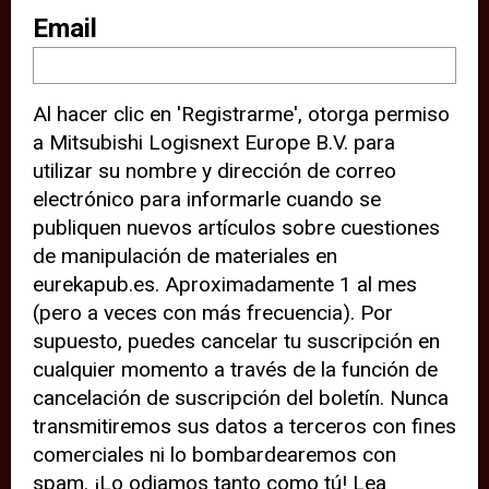
sitio web (por ejemplo, ofreciéndole
Email
información de ubicación). Estas
terceras partes también definen
Al hacer clic en 'Registrarme', otorga permiso
cookies en su dispositivo y pueden
a Mitsubishi Logisnext Europe B.V. para
rastrear su comportamiento en
utilizar su nombre y dirección de correo
internet. Al hacer clic en “Aceptar”,
electrónico para informarle cuando se
significa que está de acuerdo con el
publiquen nuevos artículos sobre cuestiones
de manipulación de materiales en
uso de cookies analíticas y de
eurekapub.es. Aproximadamente 1 al mes
terceros para tener una experiencia
(pero a veces con más frecuencia). Por
óptima en nuestro sitio web. Si
supuesto, puedes cancelar tu suscripción en
elige “Declinar” el uso de cookies
cualquier momento a través de la función de
cancelación de suscripción del boletín. Nunca
analíticas y de terceros, evitará que
transmitiremos sus datos a terceros con fines
terceras partes rastreen su
comerciales ni lo bombardearemos con
comportamiento en nuestro sitio
spam. ¡Lo odiamos tanto como tú! Lea