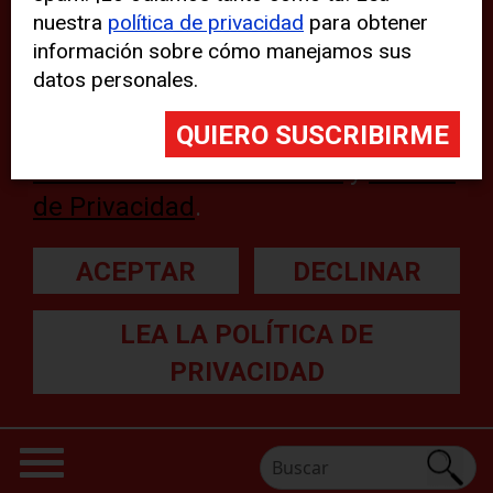
nuestra
política de privacidad
para obtener
web, aunque pueden aparecer
información sobre cómo manejamos sus
problemas técnicos con el sitio
datos personales.
web. Para obtener más
información, lea nuestra
Declaración sobre cookies
y
Política
de Privacidad
.
ACEPTAR
DECLINAR
LEA LA POLÍTICA DE
PRIVACIDAD