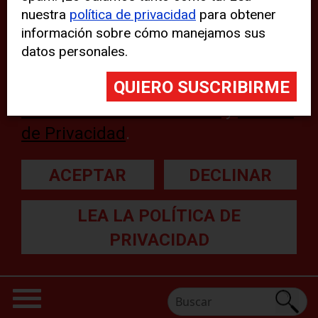
nuestra
política de privacidad
para obtener
web, aunque pueden aparecer
información sobre cómo manejamos sus
problemas técnicos con el sitio
datos personales.
web. Para obtener más
información, lea nuestra
Declaración sobre cookies
y
Política
de Privacidad
.
ACEPTAR
DECLINAR
LEA LA POLÍTICA DE
PRIVACIDAD