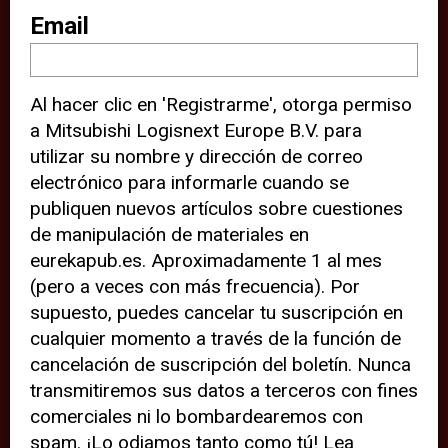
sitio web (por ejemplo, ofreciéndole
Email
información de ubicación). Estas
terceras partes también definen
Al hacer clic en 'Registrarme', otorga permiso
cookies en su dispositivo y pueden
a Mitsubishi Logisnext Europe B.V. para
rastrear su comportamiento en
utilizar su nombre y dirección de correo
internet. Al hacer clic en “Aceptar”,
electrónico para informarle cuando se
significa que está de acuerdo con el
publiquen nuevos artículos sobre cuestiones
de manipulación de materiales en
uso de cookies analíticas y de
eurekapub.es. Aproximadamente 1 al mes
terceros para tener una experiencia
(pero a veces con más frecuencia). Por
óptima en nuestro sitio web. Si
supuesto, puedes cancelar tu suscripción en
elige “Declinar” el uso de cookies
cualquier momento a través de la función de
cancelación de suscripción del boletín. Nunca
analíticas y de terceros, evitará que
transmitiremos sus datos a terceros con fines
terceras partes rastreen su
comerciales ni lo bombardearemos con
comportamiento en nuestro sitio
spam. ¡Lo odiamos tanto como tú! Lea