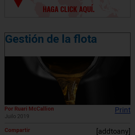
HAGA CLICK AQUÍ.
Gestión de la flota
Por Ruari McCallion
Print
Juilo 2019
Compartir
[addtoany]