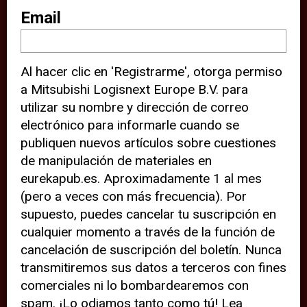
sitio web (por ejemplo, ofreciéndole
Email
información de ubicación). Estas
terceras partes también definen
Al hacer clic en 'Registrarme', otorga permiso
cookies en su dispositivo y pueden
a Mitsubishi Logisnext Europe B.V. para
rastrear su comportamiento en
utilizar su nombre y dirección de correo
internet. Al hacer clic en “Aceptar”,
electrónico para informarle cuando se
significa que está de acuerdo con el
publiquen nuevos artículos sobre cuestiones
de manipulación de materiales en
uso de cookies analíticas y de
eurekapub.es. Aproximadamente 1 al mes
terceros para tener una experiencia
(pero a veces con más frecuencia). Por
óptima en nuestro sitio web. Si
supuesto, puedes cancelar tu suscripción en
elige “Declinar” el uso de cookies
cualquier momento a través de la función de
cancelación de suscripción del boletín. Nunca
analíticas y de terceros, evitará que
transmitiremos sus datos a terceros con fines
terceras partes rastreen su
comerciales ni lo bombardearemos con
comportamiento en nuestro sitio
spam. ¡Lo odiamos tanto como tú! Lea