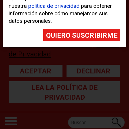
nuestra
política de privacidad
para obtener
web, aunque pueden aparecer
información sobre cómo manejamos sus
problemas técnicos con el sitio
datos personales.
web. Para obtener más
información, lea nuestra
Declaración sobre cookies
y
Política
de Privacidad
.
ACEPTAR
DECLINAR
LEA LA POLÍTICA DE
PRIVACIDAD