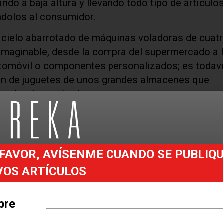
do a baja altura y llevando todo tipo de artículos
ándolos al consumidor.
 cielo abarrotado de máquinas voladoras de cuat
imaginable, desde la compra del supermercado a l
tomóvil o componentes personalizados; es todav
ión de juguetes de unos grandes almacenes que
s abra la puerta de casa.
producido avances, sino, más bien, que el entusi
necesario replantear las cosas antes de que los d
encen a asumir funciones merecedoras de inversi
FAVOR, AVÍSENME CUANDO SE PUBLIQ
eriales, la logística y la gestión de almacenes.
VOS ARTÍCULOS
la»
 manera activa el uso de drones para ampliar el
bre
. Utilizando dos camionetas apoyadas por drones