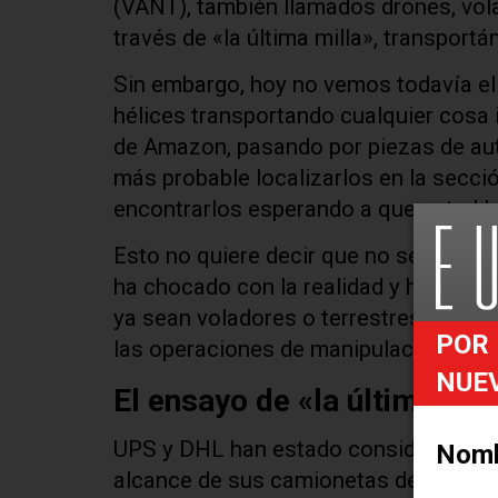
(VANT), también llamados drones, volan
través de «la última milla», transport
Sin embargo, hoy no vemos todavía el
hélices transportando cualquier cosa 
de Amazon, pasando por piezas de au
más probable localizarlos en la secc
encontrarlos esperando a que usted le
Esto no quiere decir que no se hayan 
ha chocado con la realidad y ha sido 
ya sean voladores o terrestres, comi
POR 
las operaciones de manipulación de mat
NUE
El ensayo de «la última mil
UPS y DHL han estado considerando de
Nom
alcance de sus camionetas de reparto