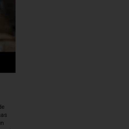
de
sas
un