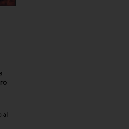
s
ero
o al