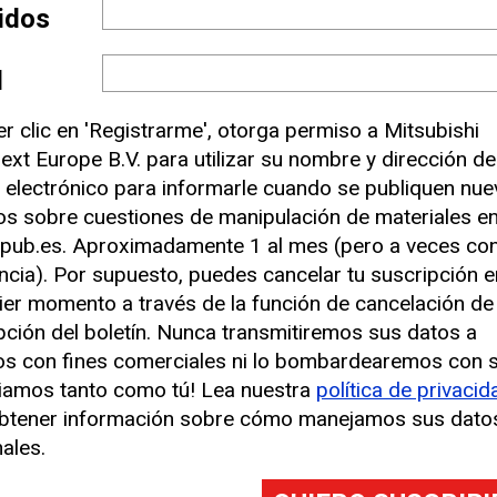
efectuar entregas en Zúrich (Suiza) a los client
lidos
forma de compras en línea Siroop. Se realizaron u
a efectuar más vuelos en 2018. Sin embargo, exist
l
e las entregas en «la última milla» pueden result
er clic en 'Registrarme', otorga permiso a Mitsubishi
 un primer momento.
ext Europe B.V. para utilizar su nombre y dirección de
dos para la última milla, como el proyecto Starsh
 electrónico para informarle cuando se publiquen nu
 entregar comida rápida, pero son muchas las
los sobre cuestiones de manipulación de materiales e
pub.es. Aproximadamente 1 al mes (pero a veces co
uso», afirma Robert Garbett, fundador y director
ncia). Por supuesto, puedes cancelar tu suscripción e
lataforma en línea que reúne a proveedores de dr
ier momento a través de la función de cancelación de
y otras partes interesadas. «Esta aplicación pare
pción del boletín. Nunca transmitiremos sus datos a
medios, pero se trata, en realidad, del uso menos 
os con fines comerciales ni lo bombardearemos con 
llen ciudades inteligentes donde estos puedan ac
iamos tanto como tú! Lea nuestra
política de privacid
ar difícil que despegue».
btener información sobre cómo manejamos sus dato
ales.
en la tableta los datos capturados e