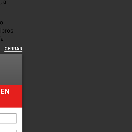
, a
ro
ibros
ía
CERRAR
asmo
rones,
ón en
UEN
,