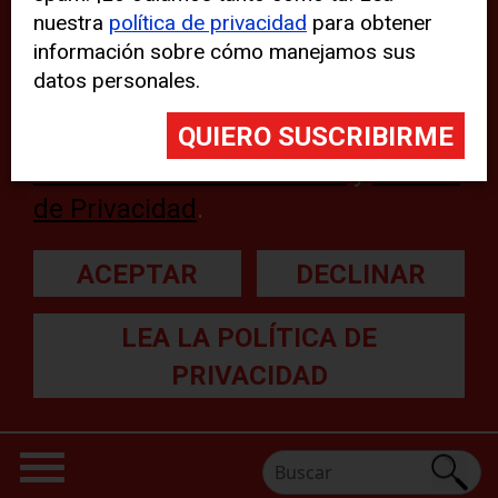
nuestra
política de privacidad
para obtener
web, aunque pueden aparecer
información sobre cómo manejamos sus
problemas técnicos con el sitio
datos personales.
web. Para obtener más
información, lea nuestra
Declaración sobre cookies
y
Política
de Privacidad
.
ACEPTAR
DECLINAR
LEA LA POLÍTICA DE
PRIVACIDAD