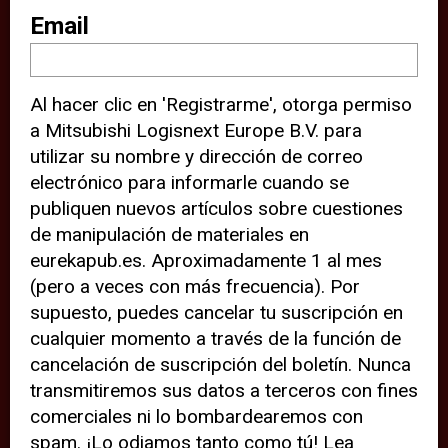
sitio web (por ejemplo, ofreciéndole
Email
información de ubicación). Estas
terceras partes también definen
Al hacer clic en 'Registrarme', otorga permiso
cookies en su dispositivo y pueden
a Mitsubishi Logisnext Europe B.V. para
rastrear su comportamiento en
utilizar su nombre y dirección de correo
internet. Al hacer clic en “Aceptar”,
electrónico para informarle cuando se
significa que está de acuerdo con el
publiquen nuevos artículos sobre cuestiones
de manipulación de materiales en
uso de cookies analíticas y de
eurekapub.es. Aproximadamente 1 al mes
terceros para tener una experiencia
(pero a veces con más frecuencia). Por
óptima en nuestro sitio web. Si
supuesto, puedes cancelar tu suscripción en
elige “Declinar” el uso de cookies
cualquier momento a través de la función de
cancelación de suscripción del boletín. Nunca
analíticas y de terceros, evitará que
transmitiremos sus datos a terceros con fines
terceras partes rastreen su
comerciales ni lo bombardearemos con
comportamiento en nuestro sitio
spam. ¡Lo odiamos tanto como tú! Lea