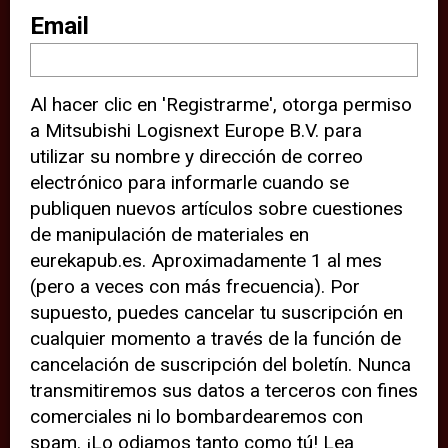
sitio web (por ejemplo, ofreciéndole
Email
información de ubicación). Estas
terceras partes también definen
Al hacer clic en 'Registrarme', otorga permiso
cookies en su dispositivo y pueden
a Mitsubishi Logisnext Europe B.V. para
rastrear su comportamiento en
utilizar su nombre y dirección de correo
internet. Al hacer clic en “Aceptar”,
electrónico para informarle cuando se
significa que está de acuerdo con el
publiquen nuevos artículos sobre cuestiones
de manipulación de materiales en
uso de cookies analíticas y de
eurekapub.es. Aproximadamente 1 al mes
terceros para tener una experiencia
(pero a veces con más frecuencia). Por
óptima en nuestro sitio web. Si
supuesto, puedes cancelar tu suscripción en
elige “Declinar” el uso de cookies
cualquier momento a través de la función de
cancelación de suscripción del boletín. Nunca
analíticas y de terceros, evitará que
transmitiremos sus datos a terceros con fines
terceras partes rastreen su
comerciales ni lo bombardearemos con
comportamiento en nuestro sitio
spam. ¡Lo odiamos tanto como tú! Lea