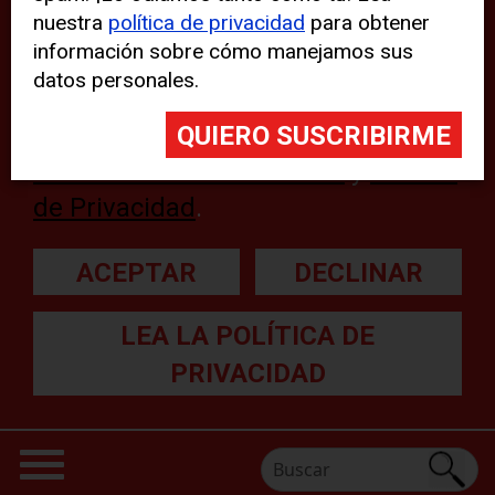
nuestra
política de privacidad
para obtener
web, aunque pueden aparecer
información sobre cómo manejamos sus
problemas técnicos con el sitio
datos personales.
web. Para obtener más
información, lea nuestra
Declaración sobre cookies
y
Política
de Privacidad
.
ACEPTAR
DECLINAR
LEA LA POLÍTICA DE
PRIVACIDAD