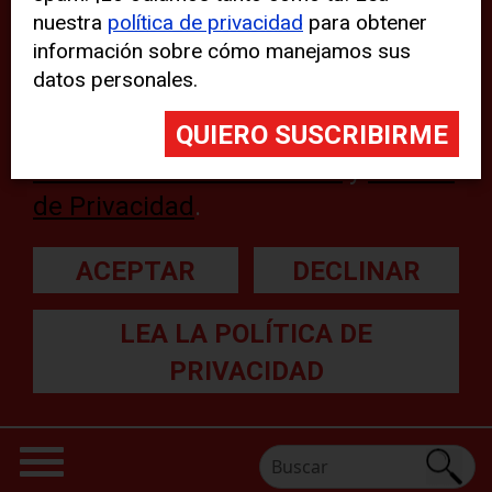
nuestra
política de privacidad
para obtener
web, aunque pueden aparecer
información sobre cómo manejamos sus
problemas técnicos con el sitio
datos personales.
web. Para obtener más
información, lea nuestra
Declaración sobre cookies
y
Política
de Privacidad
.
ACEPTAR
DECLINAR
LEA LA POLÍTICA DE
PRIVACIDAD