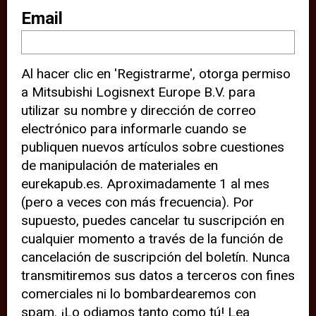
sitio web (por ejemplo, ofreciéndole
Email
información de ubicación). Estas
terceras partes también definen
Al hacer clic en 'Registrarme', otorga permiso
cookies en su dispositivo y pueden
a Mitsubishi Logisnext Europe B.V. para
rastrear su comportamiento en
utilizar su nombre y dirección de correo
internet. Al hacer clic en “Aceptar”,
electrónico para informarle cuando se
significa que está de acuerdo con el
publiquen nuevos artículos sobre cuestiones
de manipulación de materiales en
uso de cookies analíticas y de
eurekapub.es. Aproximadamente 1 al mes
terceros para tener una experiencia
(pero a veces con más frecuencia). Por
óptima en nuestro sitio web. Si
supuesto, puedes cancelar tu suscripción en
elige “Declinar” el uso de cookies
cualquier momento a través de la función de
cancelación de suscripción del boletín. Nunca
analíticas y de terceros, evitará que
transmitiremos sus datos a terceros con fines
terceras partes rastreen su
comerciales ni lo bombardearemos con
comportamiento en nuestro sitio
spam. ¡Lo odiamos tanto como tú! Lea