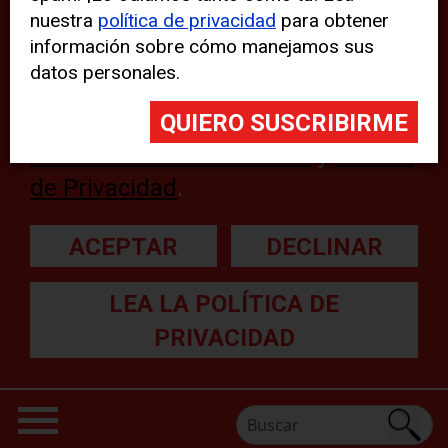
nuestra
política de privacidad
para obtener
web, aunque pueden aparecer
información sobre cómo manejamos sus
problemas técnicos con el sitio
datos personales.
web. Para obtener más
información, lea nuestra
Declaración sobre cookies
y
Política
de Privacidad
.
ACEPTAR
DECLINAR
LEA LA POLÍTICA DE
PRIVACIDAD