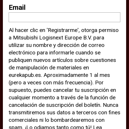
sitio web (por ejemplo, ofreciéndole
Email
información de ubicación). Estas
terceras partes también definen
Al hacer clic en 'Registrarme', otorga permiso
cookies en su dispositivo y pueden
a Mitsubishi Logisnext Europe B.V. para
rastrear su comportamiento en
utilizar su nombre y dirección de correo
internet. Al hacer clic en “Aceptar”,
electrónico para informarle cuando se
significa que está de acuerdo con el
publiquen nuevos artículos sobre cuestiones
de manipulación de materiales en
uso de cookies analíticas y de
eurekapub.es. Aproximadamente 1 al mes
terceros para tener una experiencia
(pero a veces con más frecuencia). Por
óptima en nuestro sitio web. Si
supuesto, puedes cancelar tu suscripción en
elige “Declinar” el uso de cookies
cualquier momento a través de la función de
cancelación de suscripción del boletín. Nunca
analíticas y de terceros, evitará que
transmitiremos sus datos a terceros con fines
terceras partes rastreen su
comerciales ni lo bombardearemos con
comportamiento en nuestro sitio
spam. ¡Lo odiamos tanto como tú! Lea