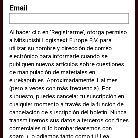
sitio web (por ejemplo, ofreciéndole
Email
información de ubicación). Estas
terceras partes también definen
Al hacer clic en 'Registrarme', otorga permiso
cookies en su dispositivo y pueden
a Mitsubishi Logisnext Europe B.V. para
rastrear su comportamiento en
utilizar su nombre y dirección de correo
internet. Al hacer clic en “Aceptar”,
electrónico para informarle cuando se
significa que está de acuerdo con el
publiquen nuevos artículos sobre cuestiones
de manipulación de materiales en
uso de cookies analíticas y de
eurekapub.es. Aproximadamente 1 al mes
terceros para tener una experiencia
(pero a veces con más frecuencia). Por
óptima en nuestro sitio web. Si
supuesto, puedes cancelar tu suscripción en
elige “Declinar” el uso de cookies
cualquier momento a través de la función de
cancelación de suscripción del boletín. Nunca
analíticas y de terceros, evitará que
transmitiremos sus datos a terceros con fines
terceras partes rastreen su
comerciales ni lo bombardearemos con
comportamiento en nuestro sitio
spam. ¡Lo odiamos tanto como tú! Lea