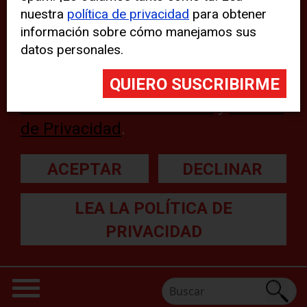
nuestra
política de privacidad
para obtener
web, aunque pueden aparecer
información sobre cómo manejamos sus
problemas técnicos con el sitio
datos personales.
web. Para obtener más
información, lea nuestra
Declaración sobre cookies
y
Política
de Privacidad
.
ACEPTAR
DECLINAR
LEA LA POLÍTICA DE
PRIVACIDAD