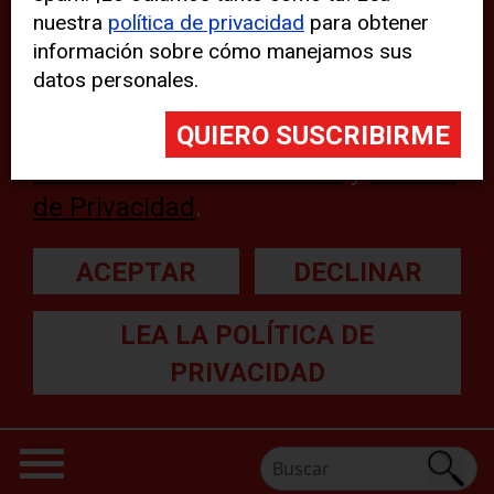
nuestra
política de privacidad
para obtener
web, aunque pueden aparecer
información sobre cómo manejamos sus
problemas técnicos con el sitio
datos personales.
web. Para obtener más
información, lea nuestra
Declaración sobre cookies
y
Política
de Privacidad
.
ACEPTAR
DECLINAR
LEA LA POLÍTICA DE
PRIVACIDAD