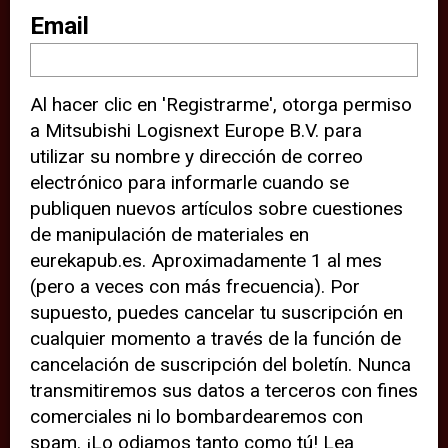
sitio web (por ejemplo, ofreciéndole
Email
información de ubicación). Estas
terceras partes también definen
Al hacer clic en 'Registrarme', otorga permiso
cookies en su dispositivo y pueden
a Mitsubishi Logisnext Europe B.V. para
rastrear su comportamiento en
utilizar su nombre y dirección de correo
internet. Al hacer clic en “Aceptar”,
electrónico para informarle cuando se
significa que está de acuerdo con el
publiquen nuevos artículos sobre cuestiones
de manipulación de materiales en
uso de cookies analíticas y de
eurekapub.es. Aproximadamente 1 al mes
terceros para tener una experiencia
(pero a veces con más frecuencia). Por
óptima en nuestro sitio web. Si
supuesto, puedes cancelar tu suscripción en
elige “Declinar” el uso de cookies
cualquier momento a través de la función de
cancelación de suscripción del boletín. Nunca
analíticas y de terceros, evitará que
transmitiremos sus datos a terceros con fines
terceras partes rastreen su
comerciales ni lo bombardearemos con
comportamiento en nuestro sitio
spam. ¡Lo odiamos tanto como tú! Lea