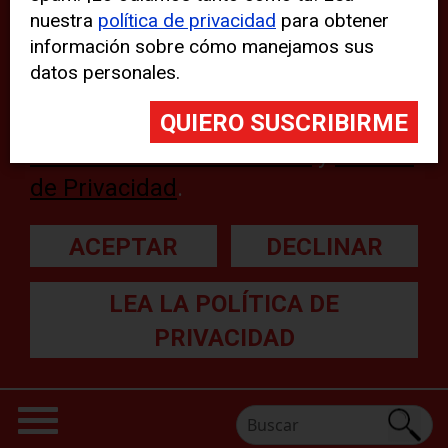
nuestra
política de privacidad
para obtener
web, aunque pueden aparecer
información sobre cómo manejamos sus
problemas técnicos con el sitio
datos personales.
web. Para obtener más
información, lea nuestra
Declaración sobre cookies
y
Política
de Privacidad
.
ACEPTAR
DECLINAR
LEA LA POLÍTICA DE
PRIVACIDAD