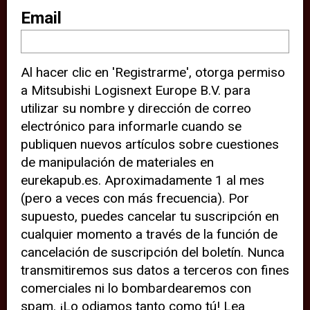
sitio web (por ejemplo, ofreciéndole
Email
información de ubicación). Estas
terceras partes también definen
Al hacer clic en 'Registrarme', otorga permiso
cookies en su dispositivo y pueden
a Mitsubishi Logisnext Europe B.V. para
rastrear su comportamiento en
utilizar su nombre y dirección de correo
internet. Al hacer clic en “Aceptar”,
electrónico para informarle cuando se
significa que está de acuerdo con el
publiquen nuevos artículos sobre cuestiones
de manipulación de materiales en
uso de cookies analíticas y de
eurekapub.es. Aproximadamente 1 al mes
terceros para tener una experiencia
(pero a veces con más frecuencia). Por
óptima en nuestro sitio web. Si
supuesto, puedes cancelar tu suscripción en
elige “Declinar” el uso de cookies
cualquier momento a través de la función de
cancelación de suscripción del boletín. Nunca
analíticas y de terceros, evitará que
transmitiremos sus datos a terceros con fines
terceras partes rastreen su
comerciales ni lo bombardearemos con
comportamiento en nuestro sitio
spam. ¡Lo odiamos tanto como tú! Lea