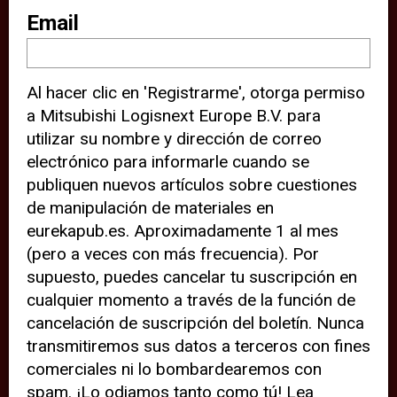
sitio web (por ejemplo, ofreciéndole
Email
información de ubicación). Estas
terceras partes también definen
Al hacer clic en 'Registrarme', otorga permiso
cookies en su dispositivo y pueden
a Mitsubishi Logisnext Europe B.V. para
rastrear su comportamiento en
utilizar su nombre y dirección de correo
internet. Al hacer clic en “Aceptar”,
electrónico para informarle cuando se
significa que está de acuerdo con el
publiquen nuevos artículos sobre cuestiones
de manipulación de materiales en
uso de cookies analíticas y de
eurekapub.es. Aproximadamente 1 al mes
terceros para tener una experiencia
(pero a veces con más frecuencia). Por
óptima en nuestro sitio web. Si
supuesto, puedes cancelar tu suscripción en
elige “Declinar” el uso de cookies
cualquier momento a través de la función de
cancelación de suscripción del boletín. Nunca
analíticas y de terceros, evitará que
transmitiremos sus datos a terceros con fines
terceras partes rastreen su
comerciales ni lo bombardearemos con
comportamiento en nuestro sitio
spam. ¡Lo odiamos tanto como tú! Lea