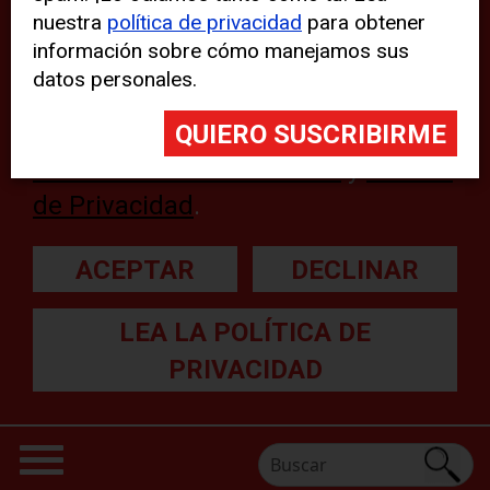
nuestra
política de privacidad
para obtener
web, aunque pueden aparecer
información sobre cómo manejamos sus
problemas técnicos con el sitio
datos personales.
web. Para obtener más
información, lea nuestra
Declaración sobre cookies
y
Política
de Privacidad
.
ACEPTAR
DECLINAR
LEA LA POLÍTICA DE
PRIVACIDAD