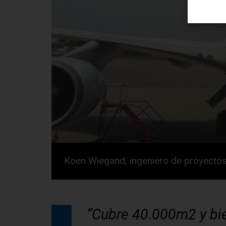
Koen Wiegand, ingeniero de proyectos
“Cubre 40.000m2 y bie