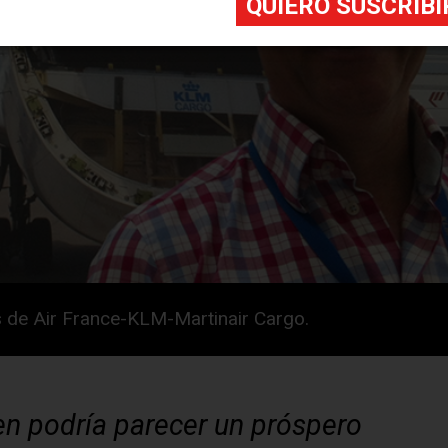
 de Air France-KLM-Martinair Cargo.
n podría parecer un próspero