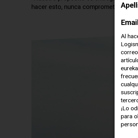
Apel
hacer esto, nunca comprometemos la 
Emai
Al hac
Logisn
correo
artícu
eureka
frecue
cualqu
suscri
tercer
¡Lo od
para o
person