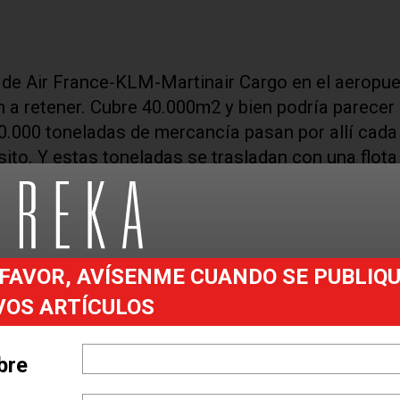
 de Air France-KLM-Martinair Cargo en el aeropue
a retener. Cubre 40.000m2 y bien podría parecer
0.000 toneladas de mercancía pasan por allí cada
sito. Y estas toneladas se trasladan con una flota
s y tractores, sí como algunos carros de golf y
 y mantenidos por Crepa, el concesionario de Cat
 habitual, un equipo de especialistas dedicados
uier cosa desde productos frescos, material
FAVOR, AVÍSENME CUANDO SE PUBLIQ
os e incluso elefantes.
VOS ARTÍCULOS
eropuerto está muy organizado y es muy eficiente
gar como se prometió y comprometernos con nuest
bre
niero de proyectos de Air France-KLM-Martinair C
cancía a tiempo y en perfectas condiciones. Y pa