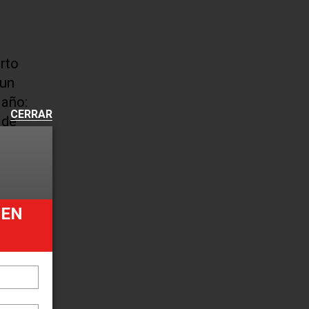
rto
 un
 año:
CERRAR
 de
® lift
UEN
.
ros
argo.
ra