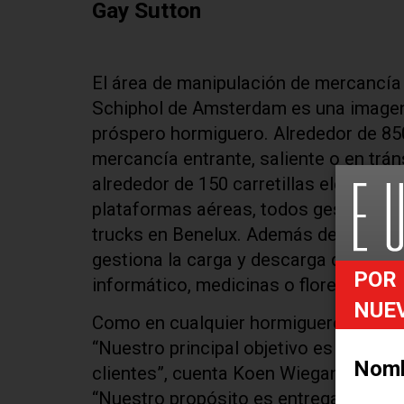
Gay Sutton
El área de manipulación de mercancía
Schiphol de Amsterdam es una imagen 
próspero hormiguero. Alrededor de 85
mercancía entrante, saliente o en trán
alrededor de 150 carretillas elevadora
plataformas aéreas, todos gestionados
trucks en Benelux. Además de la carga
gestiona la carga y descarga de cualq
POR 
informático, medicinas o flores, cuadr
NUE
Como en cualquier hormiguero, este a
“Nuestro principal objetivo es entre
Nom
clientes”, cuenta Koen Wiegand, inge
“Nuestro propósito es entregar la mer