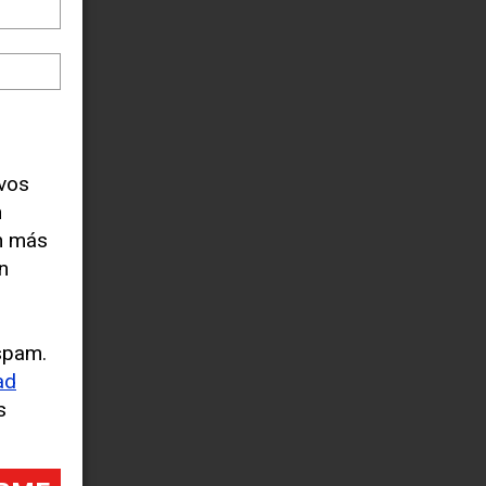
evos
n
n más
n
spam.
ad
s