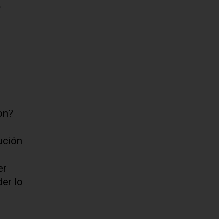
a
ón?
tución
er
er lo