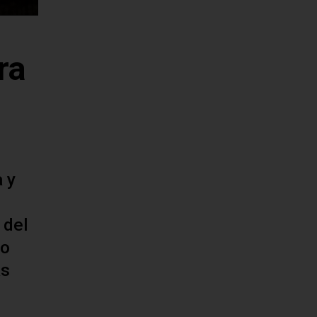
ra
 y
 del
to
as