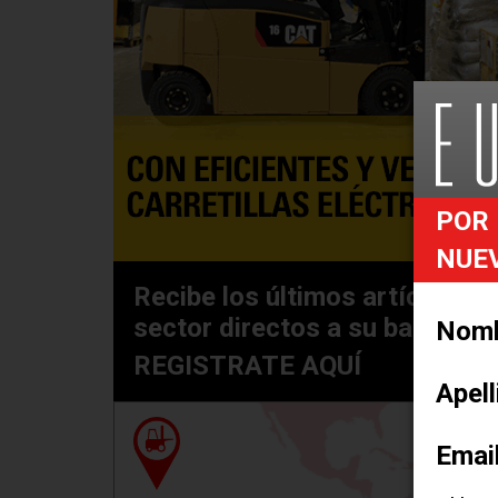
POR 
NUE
Recibe los últimos artículos e
sector directos a su bandeja 
Nom
REGISTRATE AQUÍ
Apel
Find
Emai
HAG