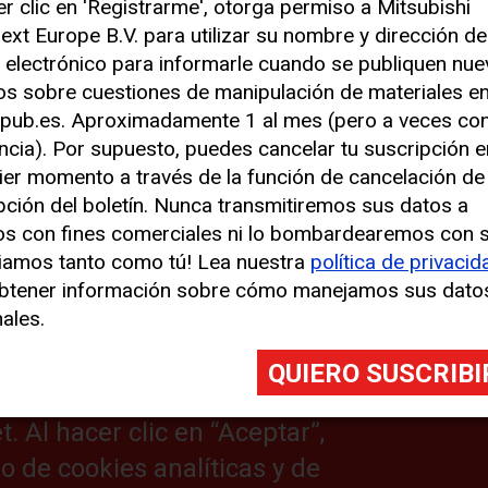
er clic en 'Registrarme', otorga permiso a Mitsubishi
ext Europe B.V. para utilizar su nombre y dirección de
 electrónico para informarle cuando se publiquen nu
los sobre cuestiones de manipulación de materiales e
pub.es. Aproximadamente 1 al mes (pero a veces co
 para mejorar su experiencia
ncia). Por supuesto, puedes cancelar tu suscripción e
ier momento a través de la función de cancelación de
pción del boletín. Nunca transmitiremos sus datos a
s similares (denominadas, en su
ment_content_image
os con fines comerciales ni lo bombardearemos con 
izamos cookies analíticas para
iamos tanto como tú! Lea nuestra
política de privacid
o sitio web. También hacemos uso
btener información sobre cómo manejamos sus dato
ales.
jorar su experiencia en nuestro
nformación de ubicación). Estas
es en su dispositivo y pueden
 Al hacer clic en “Aceptar”,
o de cookies analíticas y de