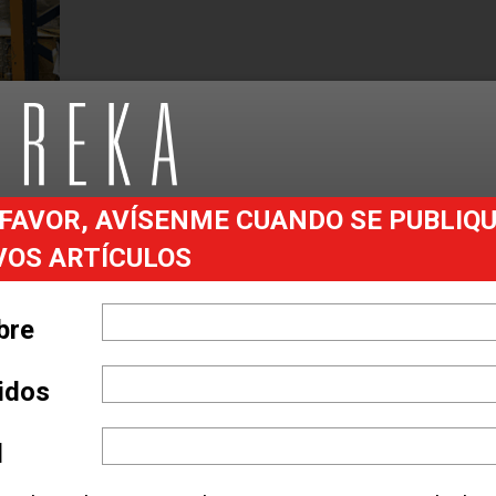
FAVOR, AVÍSENME CUANDO SE PUBLIQ
VOS ARTÍCULOS
ureka y noticias del
de entrada
bre
lidos
 your nearest CAT Lift Truck Dealer
l
A CLICK AQUÍ.