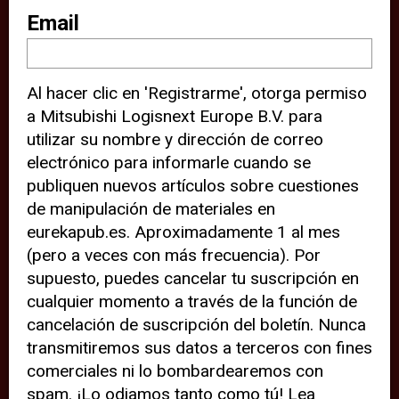
sitio web (por ejemplo, ofreciéndole
Email
información de ubicación). Estas
terceras partes también definen
Al hacer clic en 'Registrarme', otorga permiso
cookies en su dispositivo y pueden
a Mitsubishi Logisnext Europe B.V. para
rastrear su comportamiento en
utilizar su nombre y dirección de correo
internet. Al hacer clic en “Aceptar”,
electrónico para informarle cuando se
significa que está de acuerdo con el
publiquen nuevos artículos sobre cuestiones
de manipulación de materiales en
uso de cookies analíticas y de
eurekapub.es. Aproximadamente 1 al mes
terceros para tener una experiencia
(pero a veces con más frecuencia). Por
óptima en nuestro sitio web. Si
supuesto, puedes cancelar tu suscripción en
elige “Declinar” el uso de cookies
cualquier momento a través de la función de
cancelación de suscripción del boletín. Nunca
analíticas y de terceros, evitará que
transmitiremos sus datos a terceros con fines
terceras partes rastreen su
comerciales ni lo bombardearemos con
comportamiento en nuestro sitio
spam. ¡Lo odiamos tanto como tú! Lea