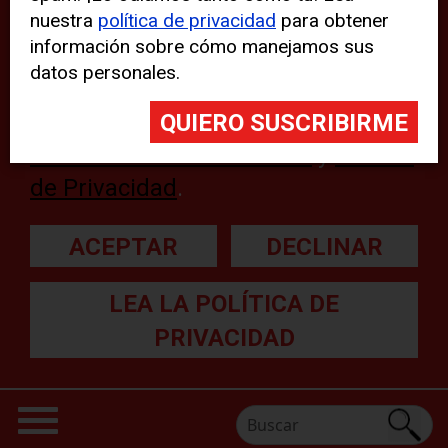
nuestra
política de privacidad
para obtener
web, aunque pueden aparecer
información sobre cómo manejamos sus
problemas técnicos con el sitio
datos personales.
web. Para obtener más
información, lea nuestra
Declaración sobre cookies
y
Política
de Privacidad
.
ACEPTAR
DECLINAR
LEA LA POLÍTICA DE
PRIVACIDAD