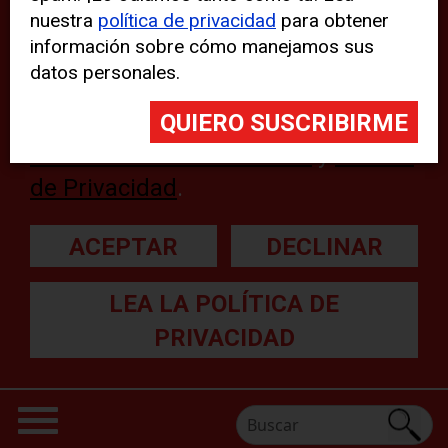
nuestra
política de privacidad
para obtener
web, aunque pueden aparecer
información sobre cómo manejamos sus
problemas técnicos con el sitio
datos personales.
web. Para obtener más
información, lea nuestra
Declaración sobre cookies
y
Política
de Privacidad
.
ACEPTAR
DECLINAR
LEA LA POLÍTICA DE
PRIVACIDAD