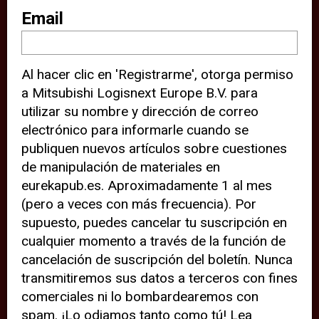
sitio web (por ejemplo, ofreciéndole
Email
información de ubicación). Estas
terceras partes también definen
Al hacer clic en 'Registrarme', otorga permiso
cookies en su dispositivo y pueden
a Mitsubishi Logisnext Europe B.V. para
rastrear su comportamiento en
utilizar su nombre y dirección de correo
internet. Al hacer clic en “Aceptar”,
electrónico para informarle cuando se
significa que está de acuerdo con el
publiquen nuevos artículos sobre cuestiones
de manipulación de materiales en
uso de cookies analíticas y de
eurekapub.es. Aproximadamente 1 al mes
terceros para tener una experiencia
(pero a veces con más frecuencia). Por
óptima en nuestro sitio web. Si
supuesto, puedes cancelar tu suscripción en
elige “Declinar” el uso de cookies
cualquier momento a través de la función de
cancelación de suscripción del boletín. Nunca
analíticas y de terceros, evitará que
transmitiremos sus datos a terceros con fines
terceras partes rastreen su
comerciales ni lo bombardearemos con
comportamiento en nuestro sitio
spam. ¡Lo odiamos tanto como tú! Lea