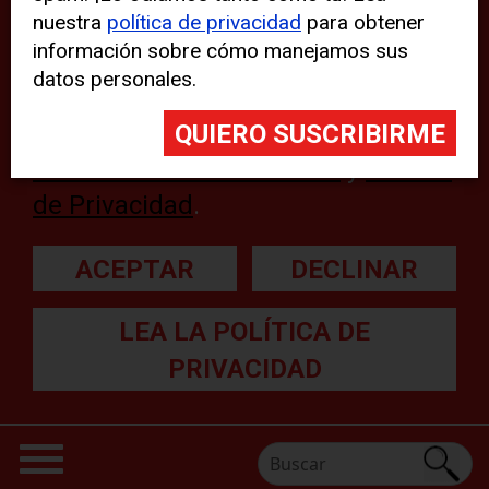
nuestra
política de privacidad
para obtener
web, aunque pueden aparecer
información sobre cómo manejamos sus
problemas técnicos con el sitio
datos personales.
web. Para obtener más
información, lea nuestra
Declaración sobre cookies
y
Política
de Privacidad
.
ACEPTAR
DECLINAR
LEA LA POLÍTICA DE
PRIVACIDAD