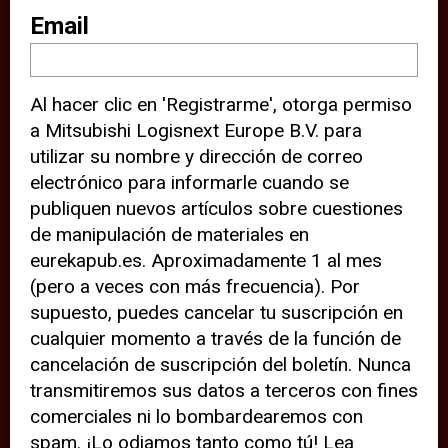
sitio web (por ejemplo, ofreciéndole
Email
información de ubicación). Estas
terceras partes también definen
Al hacer clic en 'Registrarme', otorga permiso
cookies en su dispositivo y pueden
a Mitsubishi Logisnext Europe B.V. para
rastrear su comportamiento en
utilizar su nombre y dirección de correo
internet. Al hacer clic en “Aceptar”,
electrónico para informarle cuando se
significa que está de acuerdo con el
publiquen nuevos artículos sobre cuestiones
de manipulación de materiales en
uso de cookies analíticas y de
eurekapub.es. Aproximadamente 1 al mes
terceros para tener una experiencia
(pero a veces con más frecuencia). Por
óptima en nuestro sitio web. Si
supuesto, puedes cancelar tu suscripción en
elige “Declinar” el uso de cookies
cualquier momento a través de la función de
cancelación de suscripción del boletín. Nunca
analíticas y de terceros, evitará que
transmitiremos sus datos a terceros con fines
terceras partes rastreen su
comerciales ni lo bombardearemos con
comportamiento en nuestro sitio
spam. ¡Lo odiamos tanto como tú! Lea