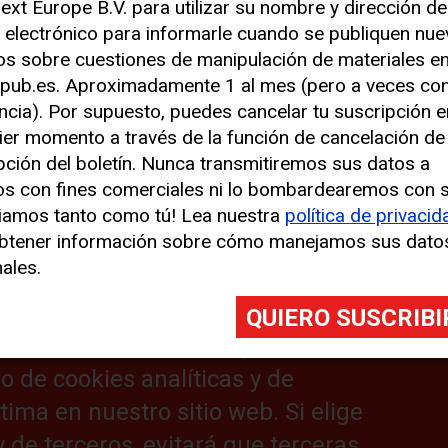
ext Europe B.V. para utilizar su nombre y dirección de
 electrónico para informarle cuando se publiquen nu
los sobre cuestiones de manipulación de materiales e
 para mejorar su experiencia
pub.es. Aproximadamente 1 al mes (pero a veces co
ncia). Por supuesto, puedes cancelar tu suscripción e
ier momento a través de la función de cancelación de
s similares (denominadas, en su
pción del boletín. Nunca transmitiremos sus datos a
izamos cookies analíticas para
os con fines comerciales ni lo bombardearemos con 
o sitio web. También hacemos uso
tics
iamos tanto como tú! Lea nuestra
política de privacid
btener información sobre cómo manejamos sus dato
jorar su experiencia en nuestro
ales.
nformación de ubicación). Estas
es en su dispositivo y pueden
 Al hacer clic en “Aceptar”,
o de cookies analíticas y de
ima en nuestro sitio web. Si elige
Useful links:
L
y de terceros, evitará que terceras
Cat Lift Trucks
Le