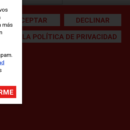
evos
n
ACEPTAR
DECLINAR
Print
n más
n
Compartir
LEA LA POLÍTICA DE PRIVACIDAD
[addtoany]
spam.
ad
s
a letra pequeña:
gal Note