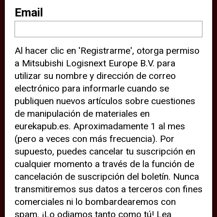
sitio web (por ejemplo, ofreciéndole
Email
información de ubicación). Estas
terceras partes también definen
Al hacer clic en 'Registrarme', otorga permiso
cookies en su dispositivo y pueden
a Mitsubishi Logisnext Europe B.V. para
rastrear su comportamiento en
utilizar su nombre y dirección de correo
internet. Al hacer clic en “Aceptar”,
electrónico para informarle cuando se
significa que está de acuerdo con el
publiquen nuevos artículos sobre cuestiones
de manipulación de materiales en
uso de cookies analíticas y de
eurekapub.es. Aproximadamente 1 al mes
terceros para tener una experiencia
(pero a veces con más frecuencia). Por
óptima en nuestro sitio web. Si
supuesto, puedes cancelar tu suscripción en
elige “Declinar” el uso de cookies
cualquier momento a través de la función de
cancelación de suscripción del boletín. Nunca
analíticas y de terceros, evitará que
transmitiremos sus datos a terceros con fines
terceras partes rastreen su
comerciales ni lo bombardearemos con
comportamiento en nuestro sitio
spam. ¡Lo odiamos tanto como tú! Lea