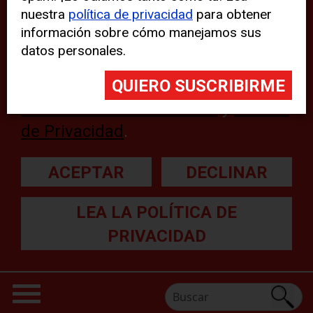
nuestra
política de privacidad
para obtener
web, aunque pueden aparecer
información sobre cómo manejamos sus
problemas técnicos con el sitio
datos personales.
web. Para obtener más
información, lea nuestra
Declaración sobre cookies
y
Política
de Privacidad
.
ACEPTAR
DECLINAR
LEA LA POLÍTICA DE
PRIVACIDAD