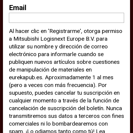
sitio web (por ejemplo, ofreciéndole
Email
información de ubicación). Estas
terceras partes también definen
Al hacer clic en 'Registrarme', otorga permiso
cookies en su dispositivo y pueden
a Mitsubishi Logisnext Europe B.V. para
rastrear su comportamiento en
utilizar su nombre y dirección de correo
internet. Al hacer clic en “Aceptar”,
electrónico para informarle cuando se
significa que está de acuerdo con el
publiquen nuevos artículos sobre cuestiones
de manipulación de materiales en
uso de cookies analíticas y de
eurekapub.es. Aproximadamente 1 al mes
terceros para tener una experiencia
(pero a veces con más frecuencia). Por
óptima en nuestro sitio web. Si
supuesto, puedes cancelar tu suscripción en
elige “Declinar” el uso de cookies
cualquier momento a través de la función de
cancelación de suscripción del boletín. Nunca
analíticas y de terceros, evitará que
transmitiremos sus datos a terceros con fines
terceras partes rastreen su
comerciales ni lo bombardearemos con
comportamiento en nuestro sitio
spam. ¡Lo odiamos tanto como tú! Lea