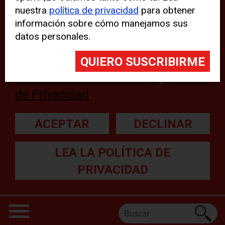
nuestra
política de privacidad
para obtener
web, aunque pueden aparecer
información sobre cómo manejamos sus
problemas técnicos con el sitio
datos personales.
web. Para obtener más
información, lea nuestra
Declaración sobre cookies
y
Política
de Privacidad
.
ACEPTAR
DECLINAR
LEA LA POLÍTICA DE
PRIVACIDAD