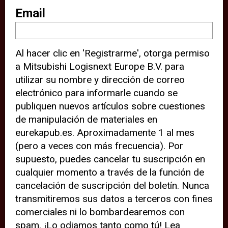
sitio web (por ejemplo, ofreciéndole
Email
información de ubicación). Estas
terceras partes también definen
Al hacer clic en 'Registrarme', otorga permiso
cookies en su dispositivo y pueden
a Mitsubishi Logisnext Europe B.V. para
rastrear su comportamiento en
utilizar su nombre y dirección de correo
internet. Al hacer clic en “Aceptar”,
electrónico para informarle cuando se
significa que está de acuerdo con el
publiquen nuevos artículos sobre cuestiones
de manipulación de materiales en
uso de cookies analíticas y de
eurekapub.es. Aproximadamente 1 al mes
terceros para tener una experiencia
(pero a veces con más frecuencia). Por
óptima en nuestro sitio web. Si
supuesto, puedes cancelar tu suscripción en
elige “Declinar” el uso de cookies
cualquier momento a través de la función de
cancelación de suscripción del boletín. Nunca
analíticas y de terceros, evitará que
transmitiremos sus datos a terceros con fines
terceras partes rastreen su
comerciales ni lo bombardearemos con
comportamiento en nuestro sitio
spam. ¡Lo odiamos tanto como tú! Lea