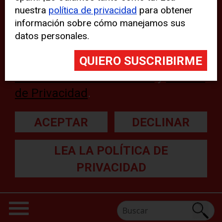
nuestra
política de privacidad
para obtener
web, aunque pueden aparecer
información sobre cómo manejamos sus
problemas técnicos con el sitio
datos personales.
web. Para obtener más
información, lea nuestra
Declaración sobre cookies
y
Política
de Privacidad
.
ACEPTAR
DECLINAR
LEA LA POLÍTICA DE
PRIVACIDAD