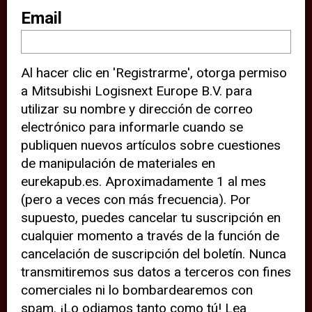
sitio web (por ejemplo, ofreciéndole
Email
información de ubicación). Estas
terceras partes también definen
Al hacer clic en 'Registrarme', otorga permiso
cookies en su dispositivo y pueden
a Mitsubishi Logisnext Europe B.V. para
rastrear su comportamiento en
utilizar su nombre y dirección de correo
internet. Al hacer clic en “Aceptar”,
electrónico para informarle cuando se
significa que está de acuerdo con el
publiquen nuevos artículos sobre cuestiones
de manipulación de materiales en
uso de cookies analíticas y de
eurekapub.es. Aproximadamente 1 al mes
terceros para tener una experiencia
(pero a veces con más frecuencia). Por
óptima en nuestro sitio web. Si
supuesto, puedes cancelar tu suscripción en
elige “Declinar” el uso de cookies
cualquier momento a través de la función de
cancelación de suscripción del boletín. Nunca
analíticas y de terceros, evitará que
transmitiremos sus datos a terceros con fines
terceras partes rastreen su
comerciales ni lo bombardearemos con
comportamiento en nuestro sitio
spam. ¡Lo odiamos tanto como tú! Lea