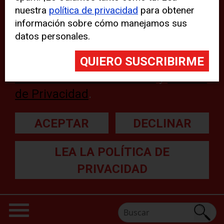
nuestra
política de privacidad
para obtener
web, aunque pueden aparecer
información sobre cómo manejamos sus
problemas técnicos con el sitio
datos personales.
web. Para obtener más
información, lea nuestra
Declaración sobre cookies
y
Política
de Privacidad
.
ACEPTAR
DECLINAR
LEA LA POLÍTICA DE
PRIVACIDAD