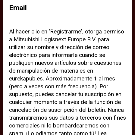
sitio web (por ejemplo, ofreciéndole
Email
información de ubicación). Estas
terceras partes también definen
Al hacer clic en 'Registrarme', otorga permiso
cookies en su dispositivo y pueden
a Mitsubishi Logisnext Europe B.V. para
rastrear su comportamiento en
utilizar su nombre y dirección de correo
internet. Al hacer clic en “Aceptar”,
electrónico para informarle cuando se
significa que está de acuerdo con el
publiquen nuevos artículos sobre cuestiones
de manipulación de materiales en
uso de cookies analíticas y de
eurekapub.es. Aproximadamente 1 al mes
terceros para tener una experiencia
(pero a veces con más frecuencia). Por
óptima en nuestro sitio web. Si
supuesto, puedes cancelar tu suscripción en
elige “Declinar” el uso de cookies
cualquier momento a través de la función de
cancelación de suscripción del boletín. Nunca
analíticas y de terceros, evitará que
transmitiremos sus datos a terceros con fines
terceras partes rastreen su
comerciales ni lo bombardearemos con
comportamiento en nuestro sitio
spam. ¡Lo odiamos tanto como tú! Lea