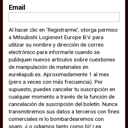
sitio web (por ejemplo, ofreciéndole
Email
información de ubicación). Estas
terceras partes también definen
Al hacer clic en 'Registrarme', otorga permiso
cookies en su dispositivo y pueden
a Mitsubishi Logisnext Europe B.V. para
rastrear su comportamiento en
utilizar su nombre y dirección de correo
internet. Al hacer clic en “Aceptar”,
electrónico para informarle cuando se
significa que está de acuerdo con el
publiquen nuevos artículos sobre cuestiones
de manipulación de materiales en
uso de cookies analíticas y de
eurekapub.es. Aproximadamente 1 al mes
terceros para tener una experiencia
(pero a veces con más frecuencia). Por
óptima en nuestro sitio web. Si
supuesto, puedes cancelar tu suscripción en
elige “Declinar” el uso de cookies
cualquier momento a través de la función de
cancelación de suscripción del boletín. Nunca
analíticas y de terceros, evitará que
transmitiremos sus datos a terceros con fines
terceras partes rastreen su
comerciales ni lo bombardearemos con
comportamiento en nuestro sitio
spam. ¡Lo odiamos tanto como tú! Lea