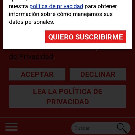
nuestra
política de privacidad
para obtener
web, aunque pueden aparecer
información sobre cómo manejamos sus
problemas técnicos con el sitio
datos personales.
web. Para obtener más
información, lea nuestra
Declaración sobre cookies
y
Política
de Privacidad
.
ACEPTAR
DECLINAR
LEA LA POLÍTICA DE
PRIVACIDAD