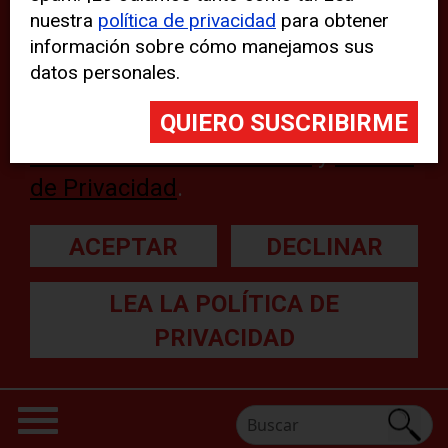
nuestra
política de privacidad
para obtener
web, aunque pueden aparecer
información sobre cómo manejamos sus
problemas técnicos con el sitio
datos personales.
web. Para obtener más
información, lea nuestra
Declaración sobre cookies
y
Política
de Privacidad
.
ACEPTAR
DECLINAR
LEA LA POLÍTICA DE
PRIVACIDAD