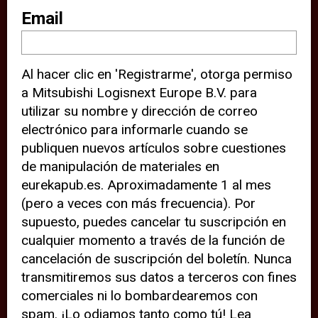
sitio web (por ejemplo, ofreciéndole
Email
información de ubicación). Estas
terceras partes también definen
Al hacer clic en 'Registrarme', otorga permiso
cookies en su dispositivo y pueden
a Mitsubishi Logisnext Europe B.V. para
rastrear su comportamiento en
utilizar su nombre y dirección de correo
internet. Al hacer clic en “Aceptar”,
electrónico para informarle cuando se
significa que está de acuerdo con el
publiquen nuevos artículos sobre cuestiones
de manipulación de materiales en
uso de cookies analíticas y de
eurekapub.es. Aproximadamente 1 al mes
terceros para tener una experiencia
(pero a veces con más frecuencia). Por
óptima en nuestro sitio web. Si
supuesto, puedes cancelar tu suscripción en
elige “Declinar” el uso de cookies
cualquier momento a través de la función de
cancelación de suscripción del boletín. Nunca
analíticas y de terceros, evitará que
transmitiremos sus datos a terceros con fines
terceras partes rastreen su
comerciales ni lo bombardearemos con
comportamiento en nuestro sitio
spam. ¡Lo odiamos tanto como tú! Lea