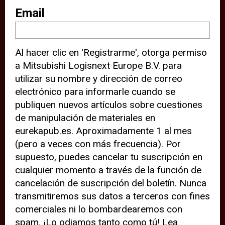
sitio web (por ejemplo, ofreciéndole
Email
información de ubicación). Estas
terceras partes también definen
Al hacer clic en 'Registrarme', otorga permiso
cookies en su dispositivo y pueden
a Mitsubishi Logisnext Europe B.V. para
rastrear su comportamiento en
utilizar su nombre y dirección de correo
internet. Al hacer clic en “Aceptar”,
electrónico para informarle cuando se
significa que está de acuerdo con el
publiquen nuevos artículos sobre cuestiones
de manipulación de materiales en
uso de cookies analíticas y de
eurekapub.es. Aproximadamente 1 al mes
terceros para tener una experiencia
(pero a veces con más frecuencia). Por
óptima en nuestro sitio web. Si
supuesto, puedes cancelar tu suscripción en
elige “Declinar” el uso de cookies
cualquier momento a través de la función de
cancelación de suscripción del boletín. Nunca
analíticas y de terceros, evitará que
transmitiremos sus datos a terceros con fines
terceras partes rastreen su
comerciales ni lo bombardearemos con
comportamiento en nuestro sitio
spam. ¡Lo odiamos tanto como tú! Lea