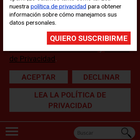
nuestra
política de privacidad
para obtener
web, aunque pueden aparecer
información sobre cómo manejamos sus
problemas técnicos con el sitio
datos personales.
web. Para obtener más
información, lea nuestra
Declaración sobre cookies
y
Política
de Privacidad
.
ACEPTAR
DECLINAR
LEA LA POLÍTICA DE
PRIVACIDAD