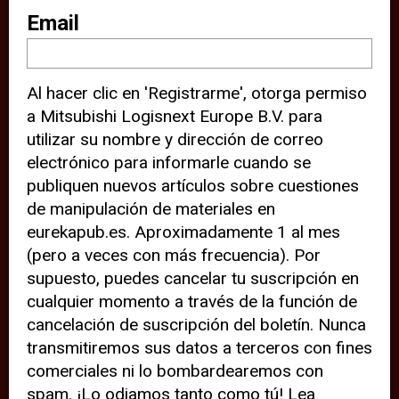
sitio web (por ejemplo, ofreciéndole
Email
información de ubicación). Estas
terceras partes también definen
Al hacer clic en 'Registrarme', otorga permiso
cookies en su dispositivo y pueden
a Mitsubishi Logisnext Europe B.V. para
rastrear su comportamiento en
utilizar su nombre y dirección de correo
internet. Al hacer clic en “Aceptar”,
electrónico para informarle cuando se
significa que está de acuerdo con el
publiquen nuevos artículos sobre cuestiones
de manipulación de materiales en
uso de cookies analíticas y de
eurekapub.es. Aproximadamente 1 al mes
terceros para tener una experiencia
(pero a veces con más frecuencia). Por
óptima en nuestro sitio web. Si
supuesto, puedes cancelar tu suscripción en
elige “Declinar” el uso de cookies
cualquier momento a través de la función de
cancelación de suscripción del boletín. Nunca
analíticas y de terceros, evitará que
transmitiremos sus datos a terceros con fines
terceras partes rastreen su
comerciales ni lo bombardearemos con
comportamiento en nuestro sitio
spam. ¡Lo odiamos tanto como tú! Lea