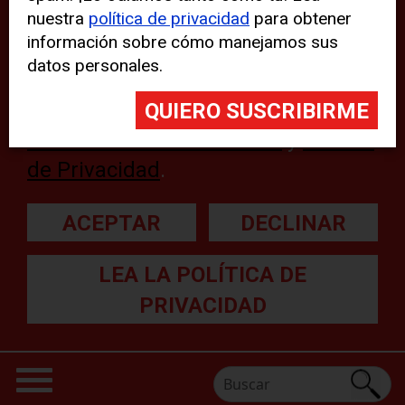
nuestra
política de privacidad
para obtener
web, aunque pueden aparecer
información sobre cómo manejamos sus
problemas técnicos con el sitio
datos personales.
web. Para obtener más
información, lea nuestra
Declaración sobre cookies
y
Política
de Privacidad
.
ACEPTAR
DECLINAR
LEA LA POLÍTICA DE
PRIVACIDAD