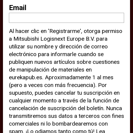
sitio web (por ejemplo, ofreciéndole
Email
información de ubicación). Estas
terceras partes también definen
Al hacer clic en 'Registrarme', otorga permiso
cookies en su dispositivo y pueden
a Mitsubishi Logisnext Europe B.V. para
rastrear su comportamiento en
utilizar su nombre y dirección de correo
internet. Al hacer clic en “Aceptar”,
electrónico para informarle cuando se
significa que está de acuerdo con el
publiquen nuevos artículos sobre cuestiones
de manipulación de materiales en
uso de cookies analíticas y de
eurekapub.es. Aproximadamente 1 al mes
terceros para tener una experiencia
(pero a veces con más frecuencia). Por
óptima en nuestro sitio web. Si
supuesto, puedes cancelar tu suscripción en
elige “Declinar” el uso de cookies
cualquier momento a través de la función de
cancelación de suscripción del boletín. Nunca
analíticas y de terceros, evitará que
transmitiremos sus datos a terceros con fines
terceras partes rastreen su
comerciales ni lo bombardearemos con
comportamiento en nuestro sitio
spam. ¡Lo odiamos tanto como tú! Lea