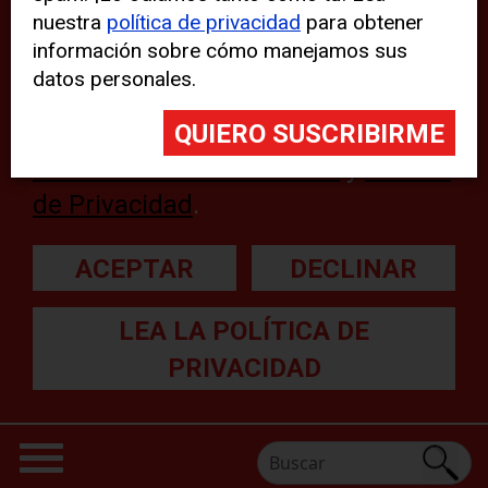
nuestra
política de privacidad
para obtener
web, aunque pueden aparecer
información sobre cómo manejamos sus
problemas técnicos con el sitio
datos personales.
web. Para obtener más
información, lea nuestra
Declaración sobre cookies
y
Política
de Privacidad
.
ACEPTAR
DECLINAR
LEA LA POLÍTICA DE
PRIVACIDAD