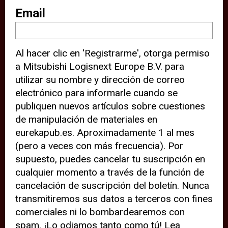
sitio web (por ejemplo, ofreciéndole
Email
información de ubicación). Estas
terceras partes también definen
Al hacer clic en 'Registrarme', otorga permiso
cookies en su dispositivo y pueden
a Mitsubishi Logisnext Europe B.V. para
rastrear su comportamiento en
utilizar su nombre y dirección de correo
internet. Al hacer clic en “Aceptar”,
electrónico para informarle cuando se
significa que está de acuerdo con el
publiquen nuevos artículos sobre cuestiones
de manipulación de materiales en
uso de cookies analíticas y de
eurekapub.es. Aproximadamente 1 al mes
terceros para tener una experiencia
(pero a veces con más frecuencia). Por
óptima en nuestro sitio web. Si
supuesto, puedes cancelar tu suscripción en
elige “Declinar” el uso de cookies
cualquier momento a través de la función de
cancelación de suscripción del boletín. Nunca
analíticas y de terceros, evitará que
transmitiremos sus datos a terceros con fines
terceras partes rastreen su
comerciales ni lo bombardearemos con
comportamiento en nuestro sitio
spam. ¡Lo odiamos tanto como tú! Lea