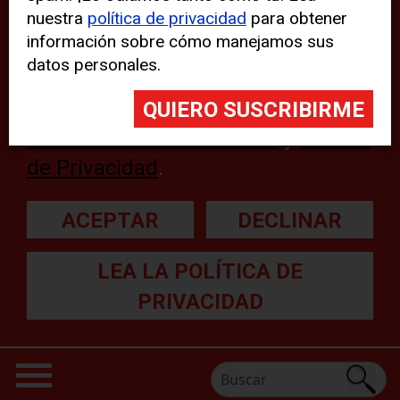
nuestra
política de privacidad
para obtener
web, aunque pueden aparecer
información sobre cómo manejamos sus
problemas técnicos con el sitio
datos personales.
web. Para obtener más
información, lea nuestra
Declaración sobre cookies
y
Política
de Privacidad
.
ACEPTAR
DECLINAR
LEA LA POLÍTICA DE
PRIVACIDAD