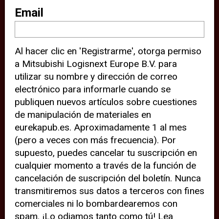
sitio web (por ejemplo, ofreciéndole
Email
información de ubicación). Estas
terceras partes también definen
Al hacer clic en 'Registrarme', otorga permiso
cookies en su dispositivo y pueden
a Mitsubishi Logisnext Europe B.V. para
rastrear su comportamiento en
utilizar su nombre y dirección de correo
internet. Al hacer clic en “Aceptar”,
electrónico para informarle cuando se
significa que está de acuerdo con el
publiquen nuevos artículos sobre cuestiones
de manipulación de materiales en
uso de cookies analíticas y de
eurekapub.es. Aproximadamente 1 al mes
terceros para tener una experiencia
(pero a veces con más frecuencia). Por
óptima en nuestro sitio web. Si
supuesto, puedes cancelar tu suscripción en
elige “Declinar” el uso de cookies
cualquier momento a través de la función de
cancelación de suscripción del boletín. Nunca
analíticas y de terceros, evitará que
transmitiremos sus datos a terceros con fines
terceras partes rastreen su
comerciales ni lo bombardearemos con
comportamiento en nuestro sitio
spam. ¡Lo odiamos tanto como tú! Lea