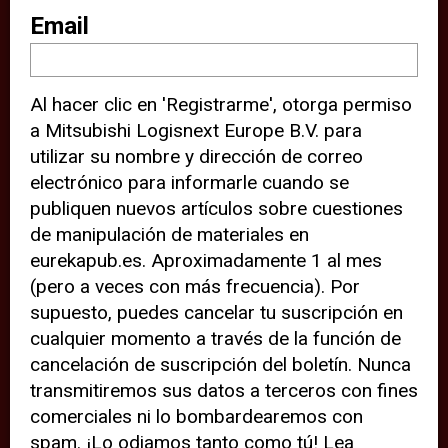
sitio web (por ejemplo, ofreciéndole
Email
información de ubicación). Estas
terceras partes también definen
Al hacer clic en 'Registrarme', otorga permiso
cookies en su dispositivo y pueden
a Mitsubishi Logisnext Europe B.V. para
rastrear su comportamiento en
utilizar su nombre y dirección de correo
internet. Al hacer clic en “Aceptar”,
electrónico para informarle cuando se
significa que está de acuerdo con el
publiquen nuevos artículos sobre cuestiones
de manipulación de materiales en
uso de cookies analíticas y de
eurekapub.es. Aproximadamente 1 al mes
terceros para tener una experiencia
(pero a veces con más frecuencia). Por
óptima en nuestro sitio web. Si
supuesto, puedes cancelar tu suscripción en
elige “Declinar” el uso de cookies
cualquier momento a través de la función de
cancelación de suscripción del boletín. Nunca
analíticas y de terceros, evitará que
transmitiremos sus datos a terceros con fines
terceras partes rastreen su
comerciales ni lo bombardearemos con
comportamiento en nuestro sitio
spam. ¡Lo odiamos tanto como tú! Lea