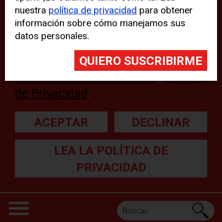
nuestra
política de privacidad
para obtener
web, aunque pueden aparecer
información sobre cómo manejamos sus
problemas técnicos con el sitio
datos personales.
web. Para obtener más
información, lea nuestra
Declaración sobre cookies
y
Política
de Privacidad
.
ACEPTAR
DECLINAR
LEA LA POLÍTICA DE
PRIVACIDAD