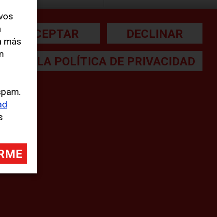
evos
n
ACEPTAR
DECLINAR
Print
n más
n
Compartir
LEA LA POLÍTICA DE PRIVACIDAD
[addtoany]
spam.
ad
s
a letra pequeña:
gal Note