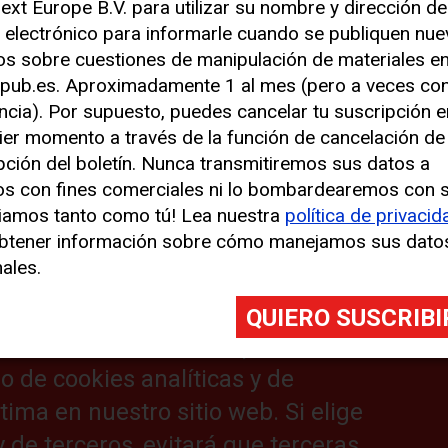
ext Europe B.V. para utilizar su nombre y dirección de
 electrónico para informarle cuando se publiquen nu
los sobre cuestiones de manipulación de materiales e
 para mejorar su experiencia
pub.es. Aproximadamente 1 al mes (pero a veces co
ncia). Por supuesto, puedes cancelar tu suscripción e
ier momento a través de la función de cancelación de
s similares (denominadas, en su
pción del boletín. Nunca transmitiremos sus datos a
izamos cookies analíticas para
os con fines comerciales ni lo bombardearemos con 
o sitio web. También hacemos uso
ns
iamos tanto como tú! Lea nuestra
política de privacid
btener información sobre cómo manejamos sus dato
jorar su experiencia en nuestro
ales.
nformación de ubicación). Estas
es en su dispositivo y pueden
 Al hacer clic en “Aceptar”,
o de cookies analíticas y de
ima en nuestro sitio web. Si elige
Useful links:
L
y de terceros, evitará que terceras
Cat Lift Trucks
Le