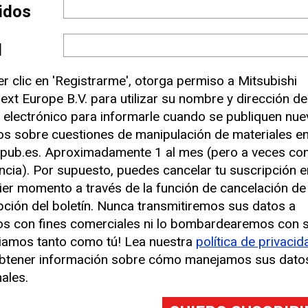
lidos
l
er clic en 'Registrarme', otorga permiso a Mitsubishi
ext Europe B.V. para utilizar su nombre y dirección de
 electrónico para informarle cuando se publiquen nu
los sobre cuestiones de manipulación de materiales e
pub.es. Aproximadamente 1 al mes (pero a veces co
ncia). Por supuesto, puedes cancelar tu suscripción e
itualmente el propio jefe de almacén (o el jefe 
ier momento a través de la función de cancelación de
nes). Puesto que muchos contratos de gestión de 
pción del boletín. Nunca transmitiremos sus datos a
traremos aquí en empresas que sean propietarias a
os con fines comerciales ni lo bombardearemos con 
 elevadoras o las adquieran al término de un peri
iamos tanto como tú! Lea nuestra
política de privacid
e proteger la mercancía, pero al mismo tiempo so
btener información sobre cómo manejamos sus dato
ales.
del almacén en su conjunto.
a, también actúan como jefes de RR. HH., formador