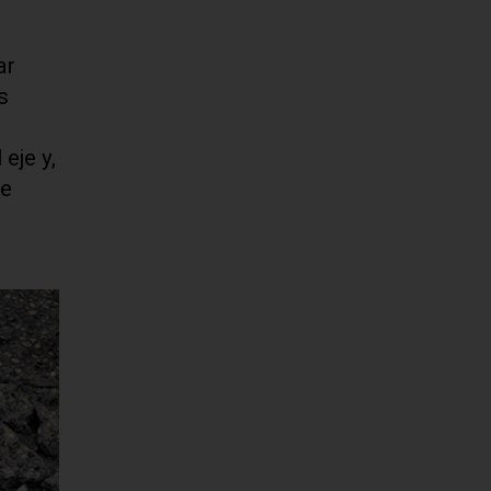
ar
s
eje y,
de