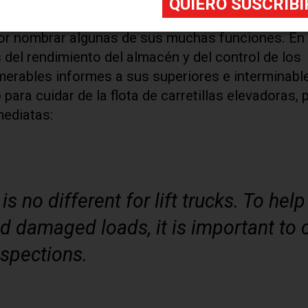
, especialistas en almacenaje y personas de cont
por nombrar algunas de sus muchas funciones. En
 del rendimiento del almacén y del control de los
merables informes a sus superiores e interminabl
para cuidar de la flota de carretillas elevadoras, 
mediatas:
 is no different for lift trucks. To help
nd damaged loads, it is important to 
inspections.