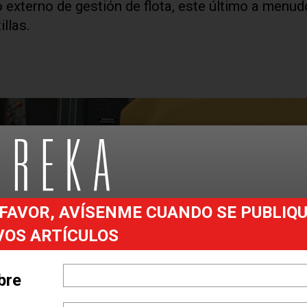
 externo de gestión de flota, este último a menud
illas.
FAVOR, AVÍSENME CUANDO SE PUBLIQ
VOS ARTÍCULOS
bre