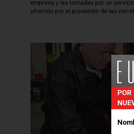
empresa y las tomadas por un servicio
ofrecido por el proveedor de las carret
POR 
NUE
Nom