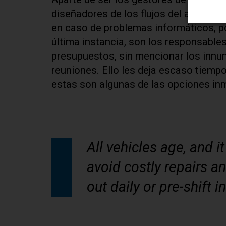
diseñadores de los flujos del almacén
en caso de problemas informáticos, 
última instancia, son los responsables
presupuestos, sin mencionar los innu
reuniones. Ello les deja escaso tiempo 
estas son algunas de las opciones in
All vehicles age, and it
avoid costly repairs a
out daily or pre-shift 