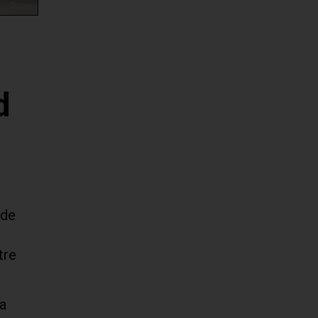
d
 de
tre
ia