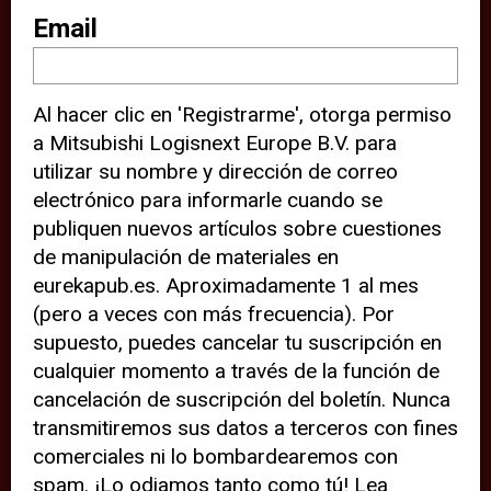
sitio web (por ejemplo, ofreciéndole
Email
información de ubicación). Estas
terceras partes también definen
Al hacer clic en 'Registrarme', otorga permiso
cookies en su dispositivo y pueden
a Mitsubishi Logisnext Europe B.V. para
rastrear su comportamiento en
utilizar su nombre y dirección de correo
internet. Al hacer clic en “Aceptar”,
electrónico para informarle cuando se
significa que está de acuerdo con el
publiquen nuevos artículos sobre cuestiones
de manipulación de materiales en
uso de cookies analíticas y de
eurekapub.es. Aproximadamente 1 al mes
terceros para tener una experiencia
(pero a veces con más frecuencia). Por
óptima en nuestro sitio web. Si
supuesto, puedes cancelar tu suscripción en
elige “Declinar” el uso de cookies
cualquier momento a través de la función de
cancelación de suscripción del boletín. Nunca
analíticas y de terceros, evitará que
transmitiremos sus datos a terceros con fines
terceras partes rastreen su
comerciales ni lo bombardearemos con
comportamiento en nuestro sitio
spam. ¡Lo odiamos tanto como tú! Lea