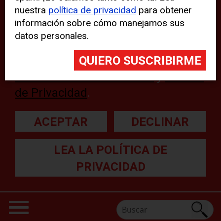
nuestra
política de privacidad
para obtener
web, aunque pueden aparecer
información sobre cómo manejamos sus
problemas técnicos con el sitio
datos personales.
web. Para obtener más
información, lea nuestra
Declaración sobre cookies
y
Política
de Privacidad
.
ACEPTAR
DECLINAR
LEA LA POLÍTICA DE
PRIVACIDAD