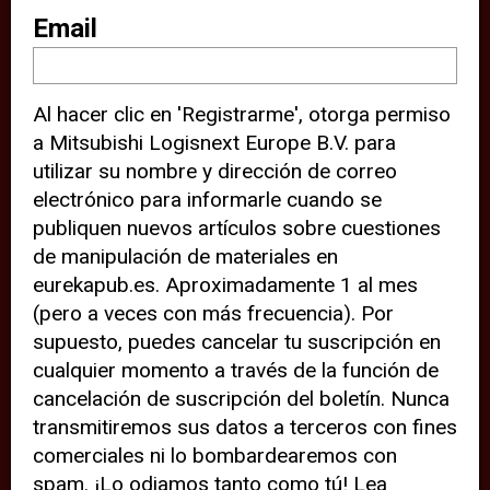
sitio web (por ejemplo, ofreciéndole
Email
información de ubicación). Estas
terceras partes también definen
Al hacer clic en 'Registrarme', otorga permiso
cookies en su dispositivo y pueden
a Mitsubishi Logisnext Europe B.V. para
rastrear su comportamiento en
utilizar su nombre y dirección de correo
internet. Al hacer clic en “Aceptar”,
electrónico para informarle cuando se
significa que está de acuerdo con el
publiquen nuevos artículos sobre cuestiones
de manipulación de materiales en
uso de cookies analíticas y de
eurekapub.es. Aproximadamente 1 al mes
terceros para tener una experiencia
(pero a veces con más frecuencia). Por
óptima en nuestro sitio web. Si
supuesto, puedes cancelar tu suscripción en
elige “Declinar” el uso de cookies
cualquier momento a través de la función de
cancelación de suscripción del boletín. Nunca
analíticas y de terceros, evitará que
transmitiremos sus datos a terceros con fines
terceras partes rastreen su
comerciales ni lo bombardearemos con
comportamiento en nuestro sitio
spam. ¡Lo odiamos tanto como tú! Lea