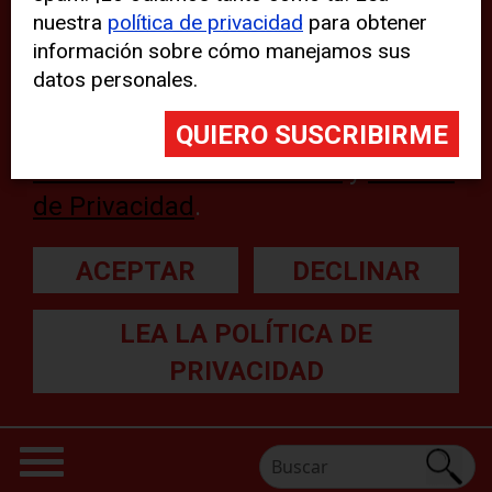
nuestra
política de privacidad
para obtener
web, aunque pueden aparecer
información sobre cómo manejamos sus
problemas técnicos con el sitio
datos personales.
web. Para obtener más
información, lea nuestra
Declaración sobre cookies
y
Política
de Privacidad
.
ACEPTAR
DECLINAR
LEA LA POLÍTICA DE
PRIVACIDAD