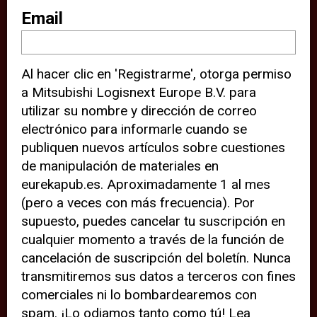
sitio web (por ejemplo, ofreciéndole
Email
información de ubicación). Estas
terceras partes también definen
Al hacer clic en 'Registrarme', otorga permiso
cookies en su dispositivo y pueden
a Mitsubishi Logisnext Europe B.V. para
rastrear su comportamiento en
utilizar su nombre y dirección de correo
internet. Al hacer clic en “Aceptar”,
electrónico para informarle cuando se
significa que está de acuerdo con el
publiquen nuevos artículos sobre cuestiones
de manipulación de materiales en
uso de cookies analíticas y de
eurekapub.es. Aproximadamente 1 al mes
terceros para tener una experiencia
(pero a veces con más frecuencia). Por
óptima en nuestro sitio web. Si
supuesto, puedes cancelar tu suscripción en
elige “Declinar” el uso de cookies
cualquier momento a través de la función de
cancelación de suscripción del boletín. Nunca
analíticas y de terceros, evitará que
transmitiremos sus datos a terceros con fines
terceras partes rastreen su
comerciales ni lo bombardearemos con
comportamiento en nuestro sitio
spam. ¡Lo odiamos tanto como tú! Lea