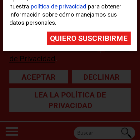
nuestra
política de privacidad
para obtener
web, aunque pueden aparecer
información sobre cómo manejamos sus
problemas técnicos con el sitio
datos personales.
web. Para obtener más
información, lea nuestra
Declaración sobre cookies
y
Política
de Privacidad
.
ACEPTAR
DECLINAR
LEA LA POLÍTICA DE
PRIVACIDAD